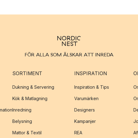
FÖR ALLA SOM ÄLSKAR ATT INREDA
SORTIMENT
INSPIRATION
O
Dukning & Servering
Inspiration & Tips
O
Kök & Matlagning
Varumärken
O
amation
Inredning
Designers
De
Belysning
Kampanjer
J
Mattor & Textil
REA
Af