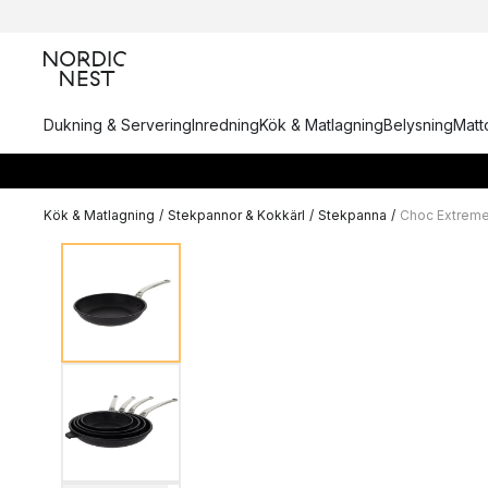
Dukning & Servering
Inredning
Kök & Matlagning
Belysning
Matto
Kök & Matlagning
/
Stekpannor & Kokkärl
/
Stekpanna
/
Choc Extreme