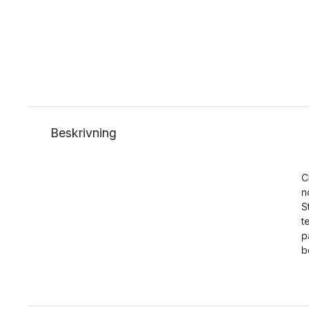
Beskrivning
C
n
S
t
p
b