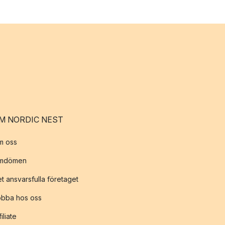
M NORDIC NEST
m oss
mdömen
t ansvarsfulla företaget
obba hos oss
filiate