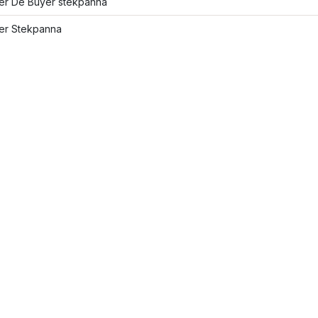
ler De Buyer stekpanna
ler Stekpanna