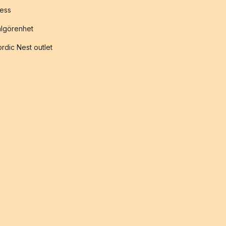
ess
lgörenhet
rdic Nest outlet