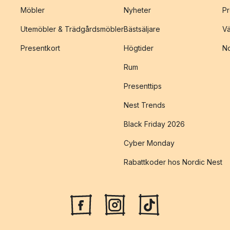
Möbler
Nyheter
Pr
Utemöbler & Trädgårdsmöbler
Bästsäljare
Vä
Presentkort
Högtider
No
Rum
Presenttips
Nest Trends
Black Friday 2026
Cyber Monday
Rabattkoder hos Nordic Nest