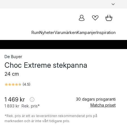
Rum
Nyheter
Varumärken
Kampanjer
Inspiration
De Buyer
Choc Extreme stekpanna
24 cm
(
4.5
)
1 469 kr
30 dagars prisgaranti
Matcha priset
1 893 kr
Rek. pris*
*Rek. pris är ett av leverantören rekommenderat pris på
marknaden och är inte vårt tidigare pris.