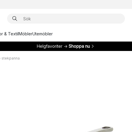
r & Textil
Möbler
Utemöbler
Helgfavoriter →
Shoppa nu
 stekpanna