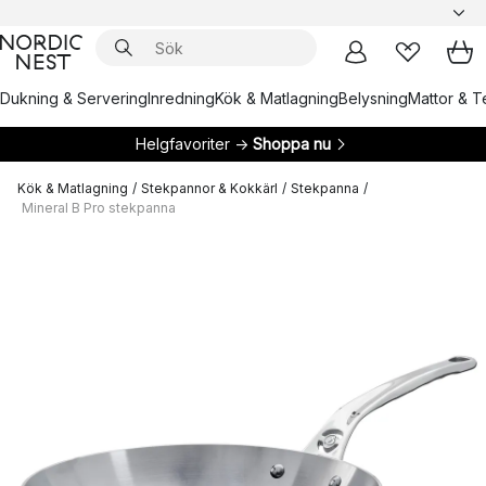
Dukning & Servering
Inredning
Kök & Matlagning
Belysning
Mattor & Te
Helgfavoriter →
Shoppa nu
Kök & Matlagning
/
Stekpannor & Kokkärl
/
Stekpanna
/
Mineral B Pro stekpanna