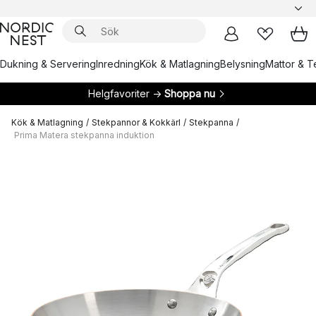
Dukning & Servering
Inredning
Kök & Matlagning
Belysning
Mattor & Te
Helgfavoriter →
Shoppa nu
Kök & Matlagning
/
Stekpannor & Kokkärl
/
Stekpanna
/
Prima Matera stekpanna induktion