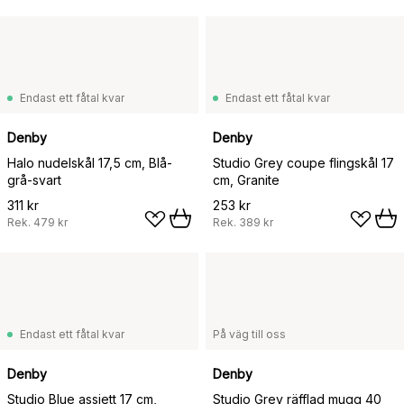
Endast ett fåtal kvar
Endast ett fåtal kvar
Denby
Denby
Halo nudelskål 17,5 cm, Blå-
Studio Grey coupe flingskål 17
grå-svart
cm, Granite
311 kr
253 kr
Rek.
479 kr
Rek.
389 kr
Endast ett fåtal kvar
På väg till oss
Denby
Denby
Studio Blue assiett 17 cm,
Studio Grey räfflad mugg 40