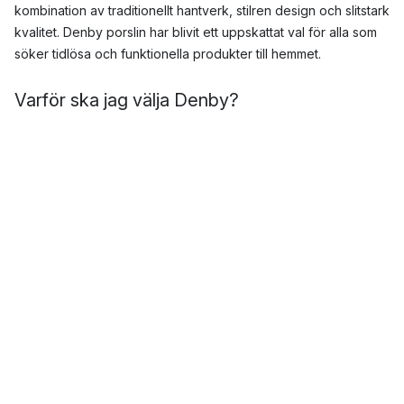
kombination av traditionellt hantverk, stilren design och slitstark
kvalitet. Denby porslin har blivit ett uppskattat val för alla som
söker tidlösa och funktionella produkter till hemmet.
Varför ska jag välja Denby?
När du väljer Denby investerar du i keramik med omtanke. Här
är några anledningar till att Denby porslin är ett medvetet val:
Slitstarkt stengods som tål vardaglig användning
Handgjorda detaljer – varje Denby mugg eller tallrik är
unik
Tidlös design som passar lika bra till vardags som till fest
10 års garanti på allt engelsktillverkat stengods
Hur tillverkas Denbys porslin?
Allt Denby porslin tillverkas fortfarande i Derbyshire, på samma
plats där det hela började. Varje del passerar genom över 20