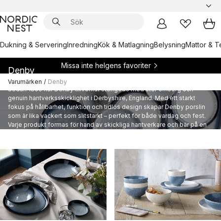
Dukning & Servering
Inredning
Kök & Matlagning
Belysning
Mattor & Te
Missa inte helgens favoriter
Denby
Varumärken
/
Denby
Sedan 1809 har Denby tillverkat stengods med stor omsorg och
genuin hantverksskicklighet i Derbyshire, England. Med ett starkt
fokus på hållbarhet, funktion och tidlös design skapar Denby porslin
som är lika vackert som slitstarkt – perfekt för både vardag och fest.
Varje produkt formas för hand av skickliga hantverkare och bär på en
historia av kvalitet och omtanke. Utforska Denbys kollektioner av
handgjort porslin och heminredning, skapade för att älskas och
användas i generationer.
Studio Blue
Halo