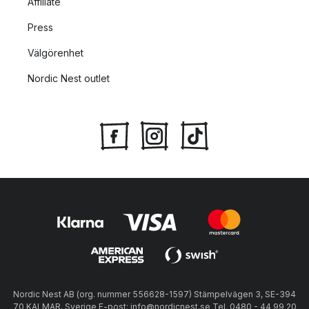
Affiliate
Press
Välgörenhet
Nordic Nest outlet
Nordic Nest AB (org. nummer 556628-1597) Stämpelvägen 3, SE-394
70 KALMAR, Sverige E-post: info@nordicnest.se Tel. 0480 - 44 99 20