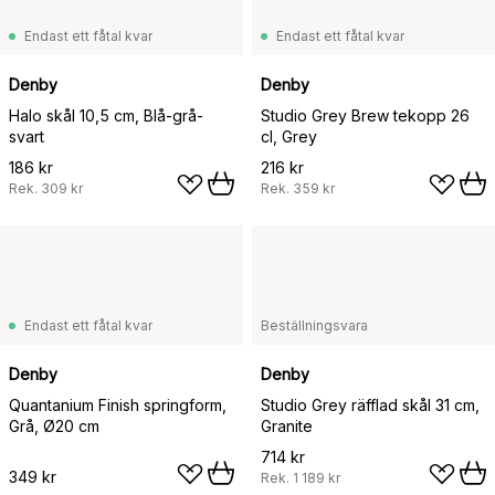
Endast ett fåtal kvar
Endast ett fåtal kvar
Denby
Denby
Halo skål 10,5 cm, Blå-grå-
Studio Grey Brew tekopp 26
svart
cl, Grey
186 kr
216 kr
Rek.
309 kr
Rek.
359 kr
Endast ett fåtal kvar
Beställningsvara
Denby
Denby
Quantanium Finish springform,
Studio Grey räfflad skål 31 cm,
Grå, Ø20 cm
Granite
714 kr
349 kr
Rek.
1 189 kr