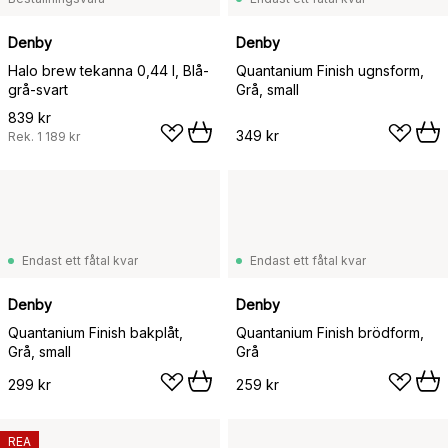
Denby
Denby
Halo brew tekanna 0,44 l, Blå-
Quantanium Finish ugnsform,
grå-svart
Grå, small
839 kr
349 kr
Rek.
1 189 kr
Endast ett fåtal kvar
Endast ett fåtal kvar
Denby
Denby
Quantanium Finish bakplåt,
Quantanium Finish brödform,
Grå, small
Grå
299 kr
259 kr
REA