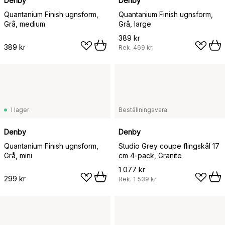
Denby
Denby
Quantanium Finish ugnsform,
Quantanium Finish ugnsform,
Grå, medium
Grå, large
389 kr
389 kr
Rek.
469 kr
I lager
Beställningsvara
Denby
Denby
Quantanium Finish ugnsform,
Studio Grey coupe flingskål 17
Grå, mini
cm 4-pack, Granite
1 077 kr
299 kr
Rek.
1 539 kr