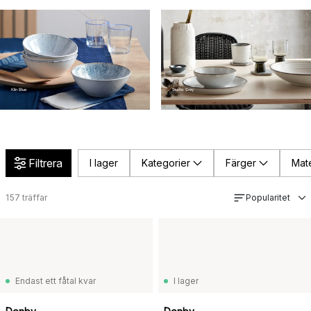
Studio Grey
Kiln Blue
Filtrera
I lager
Kategorier
Färger
Mate
157
träffar
Popularitet
Endast ett fåtal kvar
I lager