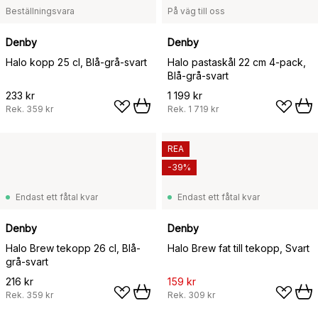
Beställningsvara
På väg till oss
Denby
Denby
Halo kopp 25 cl, Blå-grå-svart
Halo pastaskål 22 cm 4-pack,
Blå-grå-svart
233 kr
1 199 kr
Rek.
359 kr
Rek.
1 719 kr
REA
-39%
Endast ett fåtal kvar
Endast ett fåtal kvar
Denby
Denby
Halo Brew tekopp 26 cl, Blå-
Halo Brew fat till tekopp, Svart
grå-svart
216 kr
159 kr
Rek.
359 kr
Rek.
309 kr