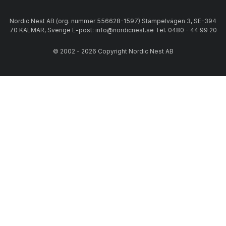
Nordic Nest AB (org. nummer 556628-1597) Stämpelvägen 3, SE-394
70 KALMAR, Sverige E-post: info@nordicnest.se Tel. 0480 - 44 99 20
© 2002 - 2026 Copyright Nordic Nest AB