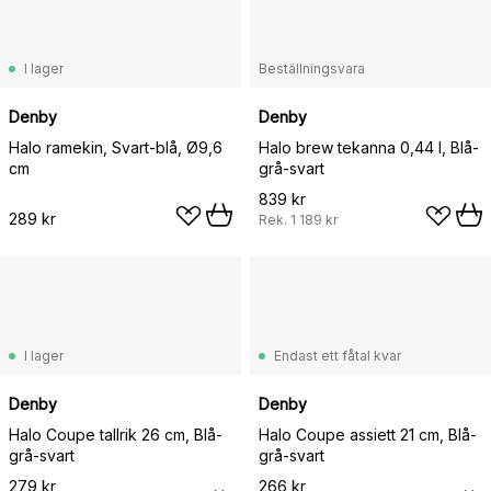
I lager
Beställningsvara
Denby
Denby
Halo ramekin, Svart-blå, Ø9,6
Halo brew tekanna 0,44 l, Blå-
cm
grå-svart
839 kr
289 kr
Rek.
1 189 kr
I lager
Endast ett fåtal kvar
Denby
Denby
Halo Coupe tallrik 26 cm, Blå-
Halo Coupe assiett 21 cm, Blå-
grå-svart
grå-svart
279 kr
266 kr