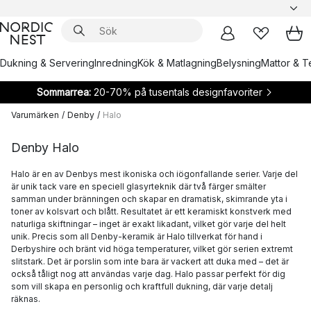
Dukning & Servering
Inredning
Kök & Matlagning
Belysning
Mattor & Te
Sommarrea:
20-70% på tusentals designfavoriter
Varumärken
/
Denby
/
Halo
Denby Halo
Halo är en av Denbys mest ikoniska och iögonfallande serier. Varje del
är unik tack vare en speciell glasyrteknik där två färger smälter
samman under bränningen och skapar en dramatisk, skimrande yta i
toner av kolsvart och blått. Resultatet är ett keramiskt konstverk med
naturliga skiftningar – inget är exakt likadant, vilket gör varje del helt
unik. Precis som all Denby-keramik är Halo tillverkat för hand i
Derbyshire och bränt vid höga temperaturer, vilket gör serien extremt
slitstark. Det är porslin som inte bara är vackert att duka med – det är
också tåligt nog att användas varje dag. Halo passar perfekt för dig
som vill skapa en personlig och kraftfull dukning, där varje detalj
räknas.