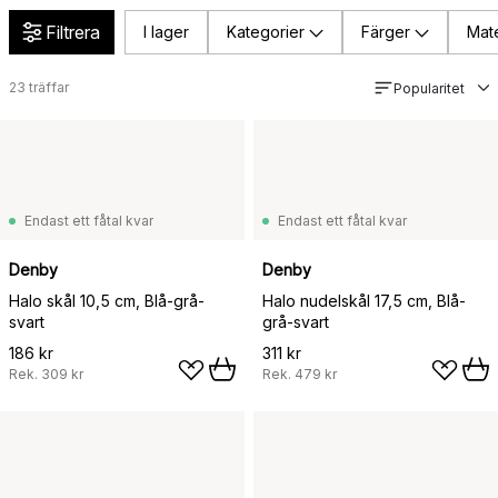
Filtrera
I lager
Kategorier
Färger
Mate
23
träffar
Popularitet
Endast ett fåtal kvar
Endast ett fåtal kvar
Denby
Denby
Halo skål 10,5 cm, Blå-grå-
Halo nudelskål 17,5 cm, Blå-
svart
grå-svart
186 kr
311 kr
Rek.
309 kr
Rek.
479 kr