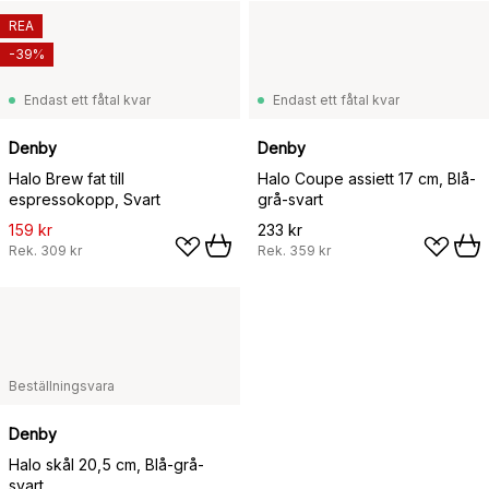
REA
-39%
Endast ett fåtal kvar
Endast ett fåtal kvar
Denby
Denby
Halo Brew fat till
Halo Coupe assiett 17 cm, Blå-
espressokopp, Svart
grå-svart
159 kr
233 kr
Rek.
309 kr
Rek.
359 kr
Beställningsvara
Denby
Halo skål 20,5 cm, Blå-grå-
svart