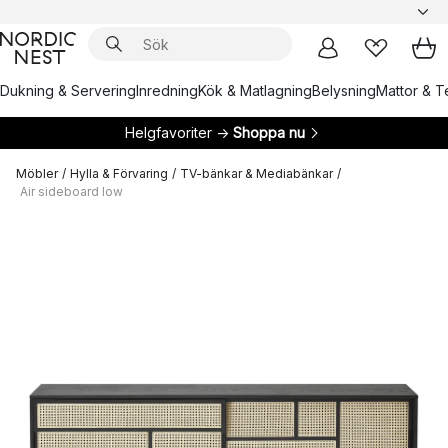
Dukning & Servering
Inredning
Kök & Matlagning
Belysning
Mattor & Te
Helgfavoriter →
Shoppa nu
Möbler
/
Hylla & Förvaring
/
TV-bänkar & Mediabänkar
/
Air sideboard low