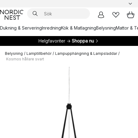
Dukning & Servering
Inredning
Kök & Matlagning
Belysning
Mattor & Te
Helgfavoriter →
Shoppa nu
Belysning
/
Lamptillbehör
/
Lampupphängning & Lampsladdar
/
Kosmos hållare svart