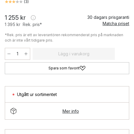
(
3
)
1 255 kr
30 dagars prisgaranti
Matcha priset
1 395 kr
Rek. pris*
*Rek. pris är ett av leverantören rekommenderat pris på marknaden
och är inte vårt tidigare pris.
Lägg i varukorg
Spara som favorit
Utgått ur sortimentet
Mer info