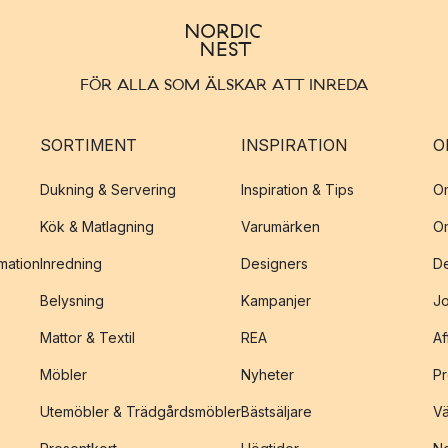
FÖR ALLA SOM ÄLSKAR ATT INREDA
SORTIMENT
INSPIRATION
O
Dukning & Servering
Inspiration & Tips
O
Kök & Matlagning
Varumärken
O
amation
Inredning
Designers
De
Belysning
Kampanjer
J
Mattor & Textil
REA
Af
Möbler
Nyheter
Pr
Utemöbler & Trädgårdsmöbler
Bästsäljare
Vä