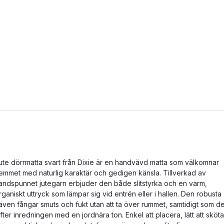
ute dörrmatta svart från Dixie är en handvävd matta som välkomnar
emmet med naturlig karaktär och gedigen känsla. Tillverkad av
andspunnet jutegarn erbjuder den både slitstyrka och en varm,
rganiskt uttryck som lämpar sig vid entrén eller i hallen. Den robusta
även fångar smuts och fukt utan att ta över rummet, samtidigt som d
yfter inredningen med en jordnära ton. Enkel att placera, lätt att sköta