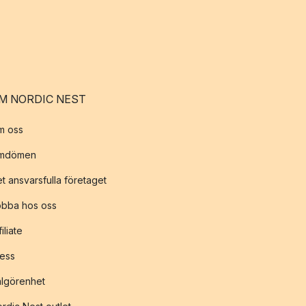
M NORDIC NEST
m oss
mdömen
t ansvarsfulla företaget
obba hos oss
filiate
ess
lgörenhet