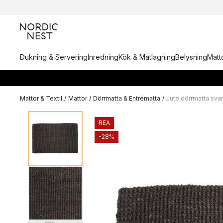
Dukning & Servering
Inredning
Kök & Matlagning
Belysning
Matto
Mattor & Textil
/
Mattor
/
Dörrmatta & Entrématta
/
Jute dörrmatta svar
REA
-28%