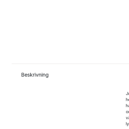
Beskrivning
J
h
h
o
v
l