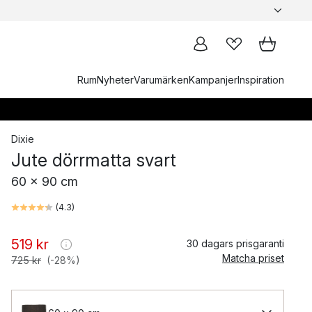
Rum
Nyheter
Varumärken
Kampanjer
Inspiration
Dixie
Jute dörrmatta svart
60 x 90 cm
(
4.3
)
519 kr
30 dagars prisgaranti
Matcha priset
725 kr
(-28%)