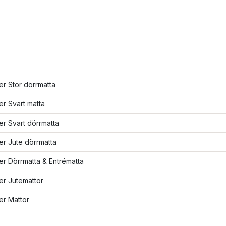
ler Stor dörrmatta
ler Svart matta
ler Svart dörrmatta
ler Jute dörrmatta
ler Dörrmatta & Entrématta
ler Jutemattor
ler Mattor