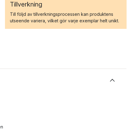
Tillverkning
Till följd av tillverkningsprocessen kan produktens
utseende variera, vilket gör varje exemplar helt unikt.
en