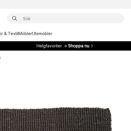
r & Textil
Möbler
Utemöbler
Helgfavoriter →
Shoppa nu
t