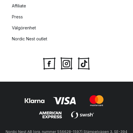
Affiliate
Press
Välgörenhet
Nordic Nest outlet
Nordic Nest AB (org. nummer 556628-1597) Stämpelvägen 3, SE-394