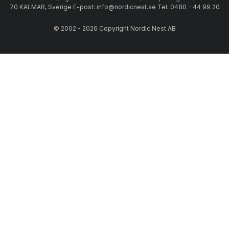
70 KALMAR, Sverige E-post: info@nordicnest.se Tel. 0480 - 44 99 20
© 2002 - 2026 Copyright Nordic Nest AB