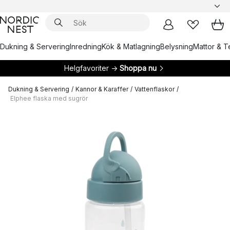
Dukning & Servering
Inredning
Kök & Matlagning
Belysning
Mattor & Te
Helgfavoriter →
Shoppa nu
Dukning & Servering
/
Kannor & Karaffer
/
Vattenflaskor
/
Elphee flaska med sugrör