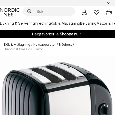
Dukning & Servering
Inredning
Kök & Matlagning
Belysning
Mattor & Te
Helgfavoriter →
Shoppa nu
Kök & Matlagning
/
Köksapparater
/
Brödrost
/
Brödrost Classic 2 Skivor