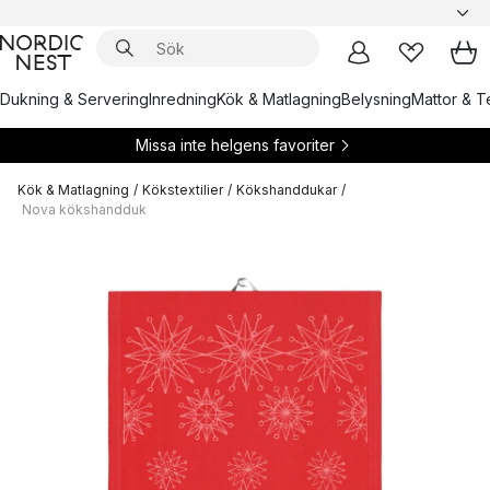
Dukning & Servering
Inredning
Kök & Matlagning
Belysning
Mattor & Te
Missa inte helgens favoriter
Kök & Matlagning
/
Kökstextilier
/
Kökshanddukar
/
Nova kökshandduk