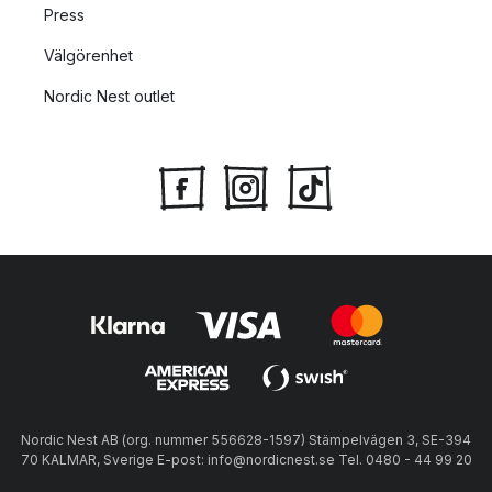
Press
Välgörenhet
Nordic Nest outlet
Nordic Nest AB (org. nummer 556628-1597) Stämpelvägen 3, SE-394
70 KALMAR, Sverige E-post: info@nordicnest.se Tel. 0480 - 44 99 20