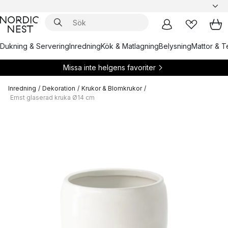
Dukning & Servering
Inredning
Kök & Matlagning
Belysning
Mattor & Te
Missa inte helgens favoriter
Inredning
/
Dekoration
/
Krukor & Blomkrukor
/
Ernst glaserad kruka Ø14 cm