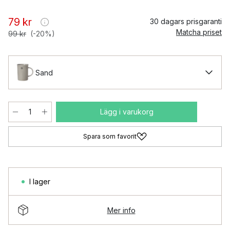
79 kr
30 dagars prisgaranti
Matcha priset
99 kr
(-20%)
Sand
Lägg i varukorg
Spara som favorit
I lager
Mer info