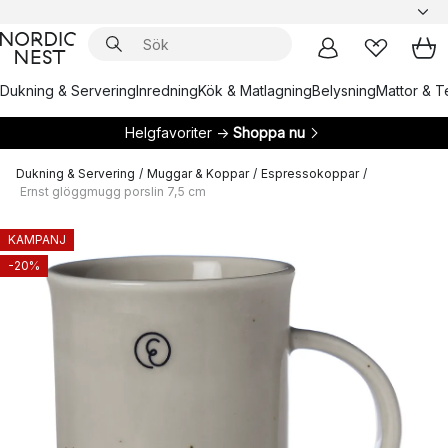
Dukning & Servering
Inredning
Kök & Matlagning
Belysning
Mattor & Te
Helgfavoriter →
Shoppa nu
Dukning & Servering
/
Muggar & Koppar
/
Espressokoppar
/
Ernst glöggmugg porslin 7,5 cm
KAMPANJ
-20%