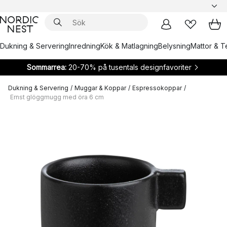
Dukning & Servering
Inredning
Kök & Matlagning
Belysning
Mattor & Te
Sommarrea:
20-70% på tusentals designfavoriter
Dukning & Servering
/
Muggar & Koppar
/
Espressokoppar
/
Ernst glöggmugg med öra 6 cm