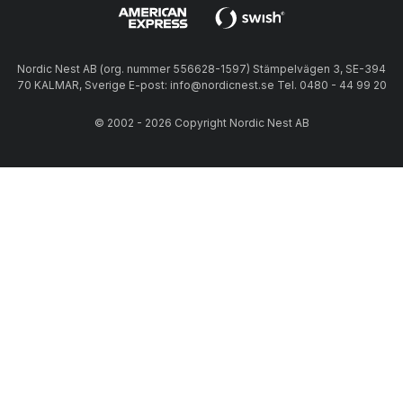
Nordic Nest AB (org. nummer 556628-1597) Stämpelvägen 3, SE-394
70 KALMAR, Sverige E-post: info@nordicnest.se Tel. 0480 - 44 99 20
© 2002 - 2026 Copyright Nordic Nest AB