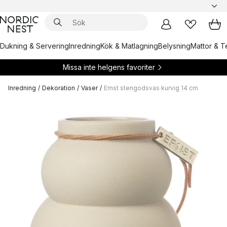
Dukning & Servering
Inredning
Kök & Matlagning
Belysning
Mattor & Te
Missa inte helgens favoriter
Inredning
/
Dekoration
/
Vaser
/
Ernst stengodsvas kurvig 14 cm