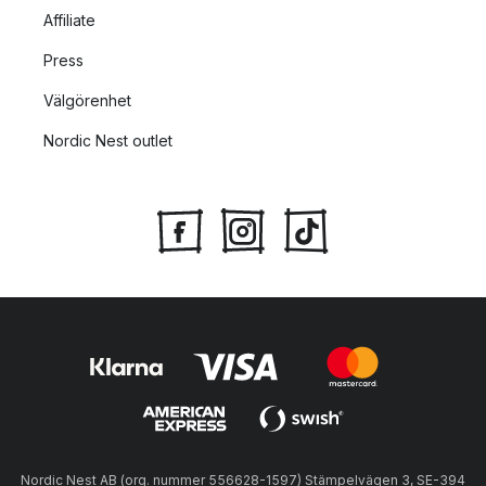
Affiliate
Press
Välgörenhet
Nordic Nest outlet
Nordic Nest AB (org. nummer 556628-1597) Stämpelvägen 3, SE-394