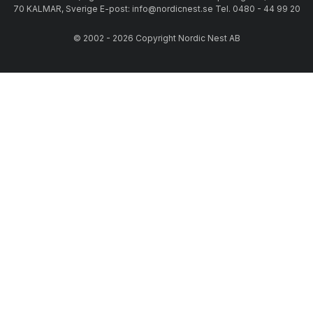
70 KALMAR, Sverige E-post: info@nordicnest.se Tel. 0480 - 44 99 20
© 2002 - 2026 Copyright Nordic Nest AB