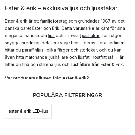
Ester & erik – exklusiva ljus och ljusstakar
Ester & erik är ett familjeföretag som grundades 1987 av det
danska paret Ester och Erik. Detta varumärke är känt för sina
eleganta, handstöpta
ljus
och stilrena
Ljusstakar
, som utgör
snygga inredningsdetaljer i varje hem. I deras stora sortiment
hittar du paraffinljus i olika färger och storlekar, och du kan
även hitta matchande ljushållare och ljusfat i rostfritt stål. Här
hittar du fina och stilrena ljus och ljushållare från Ester & Erik.
Var produceras ljusen från ester & erik?
Alla ljus stöps i Silkeborg i Danmark. Hela
POPULÄRA FILTRERINGAR
produktionsprocessen är fokuserad på två kriterier: kvaliteten
på råvarorna, och det slutliga utseendet på ljusen.
ester & erik LED-ljus
Vad är paraffin?
Ljus från ester & erik är tillverkade av 100% paraffin. Paraffin är