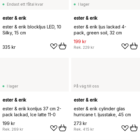
Endast ett fåtal kvar
I lager
ester & erik
ester & erik
ester & erik blockljus LED, 10
ester & erik ljus lackad 4-
Silky, 15 cm
pack, green soil, 32 cm
199 kr
335 kr
Rek.
229 kr
I lager
På väg till oss
ester & erik
ester & erik
ester & erik konljus 37 cm 2-
ester & erik cylinder glas
pack lackad, Ice latte 11-0
hurricane t. ljusstake, 45 cm
199 kr
273 kr
Rek.
269 kr
Rek.
415 kr