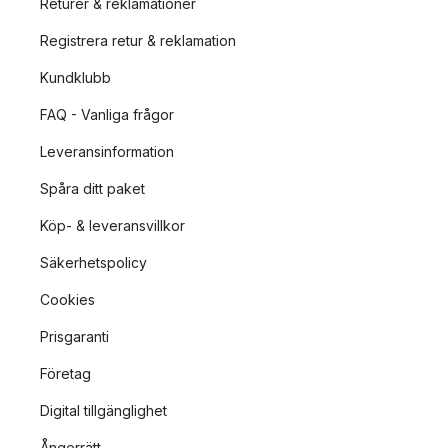
Returer & reklamationer
färger, både matta och lackerade. Några av de mest populära
Registrera retur & reklamation
färgerna på ljusen inkluderar ljusrosa, ljusgrön och vinröd.
Ester & erik söker alltid att utöka sin färgkarta, och adderar
Kundklubb
regelbundet nya nyanser till sin kollektion.
FAQ - Vanliga frågor
Övriga produkter från ester & erik
Leveransinformation
Ett fint ljus har inte mycket användning utan en ljusstake eller
Spåra ditt paket
ljusfat, och tvärt om. Bortsett från fina ljus från ester & erik så
tillverkas även matchande ljushållare och ljusfat, så att dina ljus
Köp- & leveransvillkor
har något fint att stå i.
Säkerhetspolicy
Cookies
Prisgaranti
Företag
Digital tillgänglighet
Ångerrätt