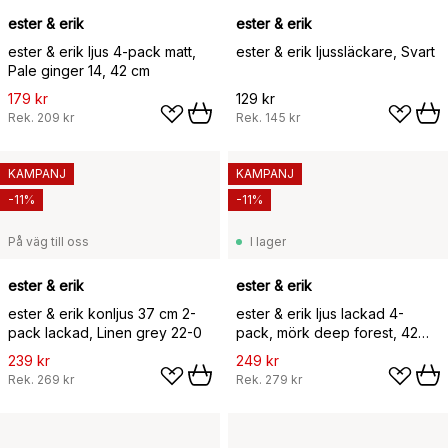
ester & erik
ester & erik
ester & erik ljus 4-pack matt,
ester & erik ljussläckare, Svart
Pale ginger 14, 42 cm
179 kr
129 kr
Rek.
209 kr
Rek.
145 kr
KAMPANJ
KAMPANJ
-11%
-11%
På väg till oss
I lager
ester & erik
ester & erik
ester & erik konljus 37 cm 2-
ester & erik ljus lackad 4-
pack lackad, Linen grey 22-0
pack, mörk deep forest, 42
cm
239 kr
249 kr
Rek.
269 kr
Rek.
279 kr