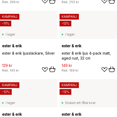
Rek.
269 kr
Rek.
255 kr
KAMPANJ
KAMPANJ
-11%
-12%
I lager
I lager
ester & erik
ester & erik
ester & erik ljussläckare, Silver
ester & erik ljus 4-pack matt,
aged rust, 32 cm
129 kr
149 kr
Rek.
145 kr
Rek.
169 kr
KAMPANJ
KAMPANJ
-12%
-12%
I lager
Endast ett fåtal kvar
ester & erik
ester & erik