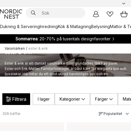
Dukning & Servering
Inredning
Kök & Matlagning
Belysning
Mattor & Te
Sommarrea:
20-70% på tusentals designfavoriter
Varumärken
/
ester & erik
ester & erik
Ester & erik är ett danskt varumärke som grundades 1987 av paret
Ester och Erik Møller. Familjeföretaget är bäst känt för eleganta ljus och
ljusstakar. Här hittar du ett stort utbud handstöpta ljus och en
matchande ljusstake från ester & erik.
Filtrera
I lager
Kategorier
Färger
Mate
326
träffar
Popularitet