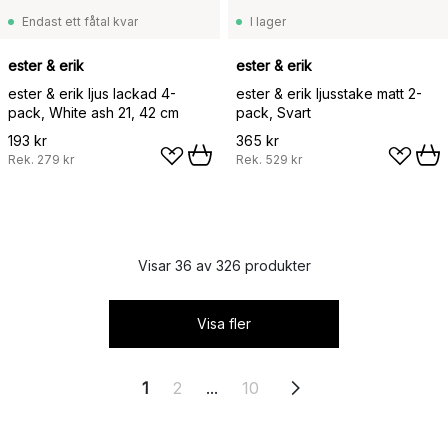
Endast ett fåtal kvar
I lager
ester & erik
ester & erik
ester & erik ljus lackad 4-
ester & erik ljusstake matt 2-
pack, White ash 21, 42 cm
pack, Svart
193 kr
365 kr
Rek.
279 kr
Rek.
529 kr
Visar 36 av 326 produkter
Visa fler
1
2
...
10