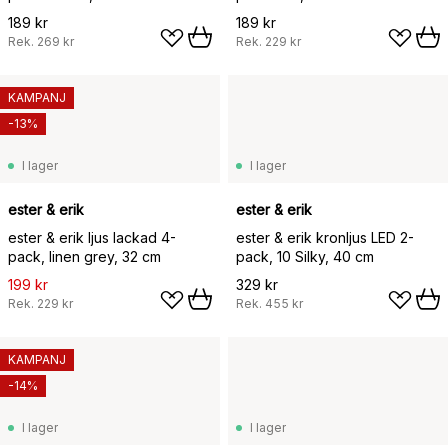
189 kr
189 kr
Rek.
269 kr
Rek.
229 kr
KAMPANJ
-13%
I lager
I lager
ester & erik
ester & erik
ester & erik ljus lackad 4-
ester & erik kronljus LED 2-
pack, linen grey, 32 cm
pack, 10 Silky, 40 cm
199 kr
329 kr
Rek.
229 kr
Rek.
455 kr
KAMPANJ
-14%
I lager
I lager