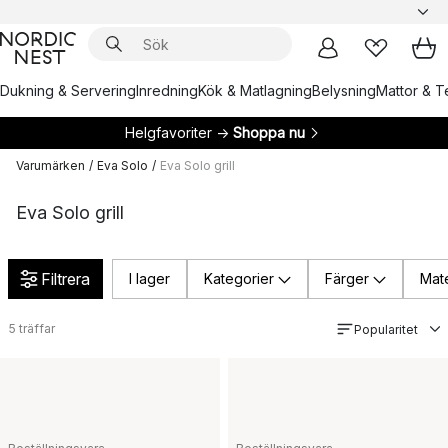
Dukning & Servering
Inredning
Kök & Matlagning
Belysning
Mattor & Te
Helgfavoriter →
Shoppa nu
Varumärken
/
Eva Solo
/
Eva Solo grill
Eva Solo grill
Filtrera
I lager
Kategorier
Färger
Mate
5
träffar
Popularitet