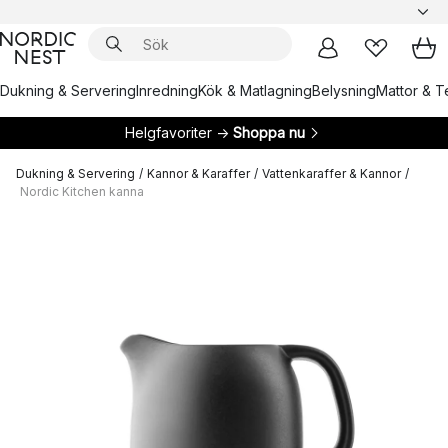
Dukning & Servering
Inredning
Kök & Matlagning
Belysning
Mattor & Te
Helgfavoriter →
Shoppa nu
Dukning & Servering
/
Kannor & Karaffer
/
Vattenkaraffer & Kannor
/
Nordic Kitchen kanna