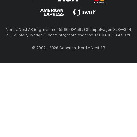
Nordic Nest AB (org. nummer 556628-1597) Stämpelvägen 3, SE-394
70 KALMAR, Sverige E-post: info@nordicnest.se Tel. 0480 - 44 99 20
© 2002 - 2026 Copyright Nordic Nest AB