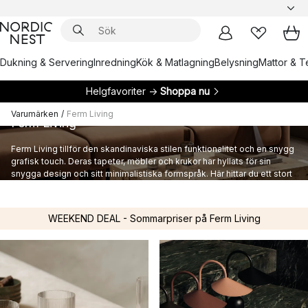
Dukning & Servering
Inredning
Kök & Matlagning
Belysning
Mattor & Te
Helgfavoriter →
Shoppa nu
Varumärken
/
Ferm Living
Ferm Living
Ferm Living tillför den skandinaviska stilen funktionalitet och en snygg
grafisk touch. Deras tapeter, möbler och krukor har hyllats för sin
snygga design och sitt minimalistiska formspråk. Här hittar du ett stort
utbud av inredning från danska Ferm Living.
WEEKEND DEAL - Sommarpriser på Ferm Living