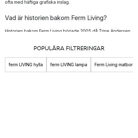
ofta med häftiga grafiska inslag.
Vad är historien bakom Ferm Living?
Historien bakom Ferm Living började 2005 då Trine Andersen
startade upp en grafisk designbyrå. Genombrottet kom redan
året därpå då hon lanserade sin första tapetkollektion. Trine
POPULÄRA FILTRERINGAR
hade länge varit på jakt efter den där perfekta grafiska
tapeten men kunde inte hitta den någonstans, så hon tog
ferm LIVING hylla
ferm LIVING lampa
Ferm Living matbord
saken i egna händer.
Succén var ett faktum och inte långt därefter hade sortimentet
utökats med produkter till hela huset.
Vad är Ferm Livings designvision?
Ferm Livings designvision går ut på att leverera väldesignad
inredning så att du kan skapa ett hem som är autentiskt och
som du verkligen trivs i. De tror på att erbjuda produkter i en