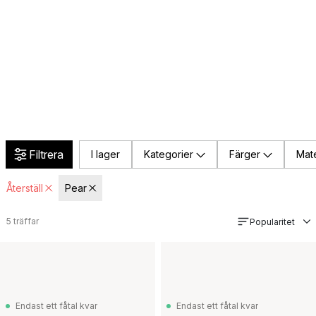
Filtrera
I lager
Kategorier
Färger
Mate
Återställ
Pear
5
träffar
Popularitet
Endast ett fåtal kvar
Endast ett fåtal kvar