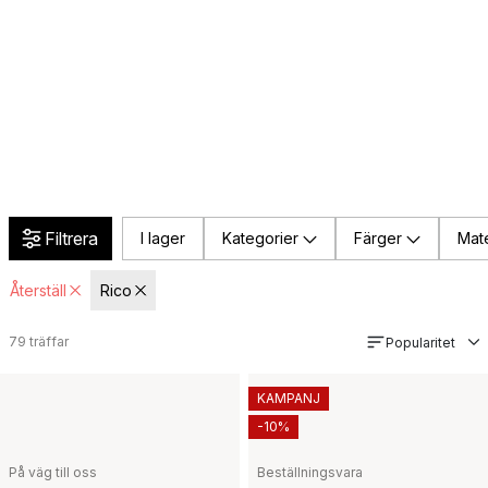
Filtrera
I lager
Kategorier
Färger
Mate
Återställ
Rico
79
träffar
Popularitet
KAMPANJ
-10%
På väg till oss
Beställningsvara