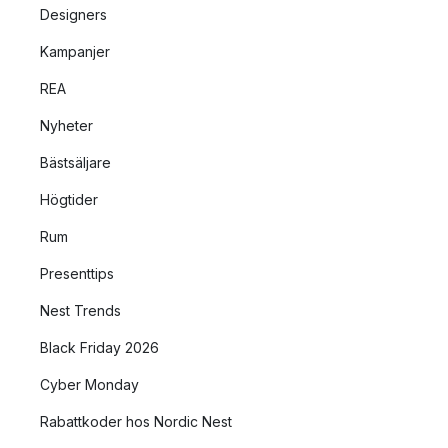
och moderna barninredning. Med serien
kan du skapa ett
Designers
härligt rum för de små, med snygga dekorationsdetaljer och
Kampanjer
barnlampor
.
REA
Nyheter
Bästsäljare
Högtider
Rum
Presenttips
Nest Trends
Black Friday 2026
Cyber Monday
Rabattkoder hos Nordic Nest