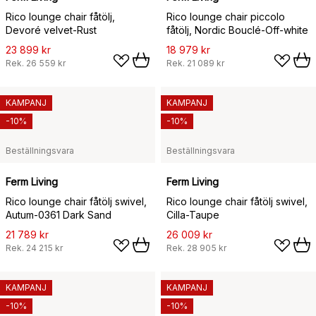
Rico lounge chair fåtölj,
Rico lounge chair piccolo
Devoré velvet-Rust
fåtölj, Nordic Bouclé-Off-white
23 899 kr
18 979 kr
Rek.
26 559 kr
Rek.
21 089 kr
KAMPANJ
KAMPANJ
-10%
-10%
Beställningsvara
Beställningsvara
Ferm Living
Ferm Living
Rico lounge chair fåtölj swivel,
Rico lounge chair fåtölj swivel,
Autum-0361 Dark Sand
Cilla-Taupe
21 789 kr
26 009 kr
Rek.
24 215 kr
Rek.
28 905 kr
KAMPANJ
KAMPANJ
-10%
-10%