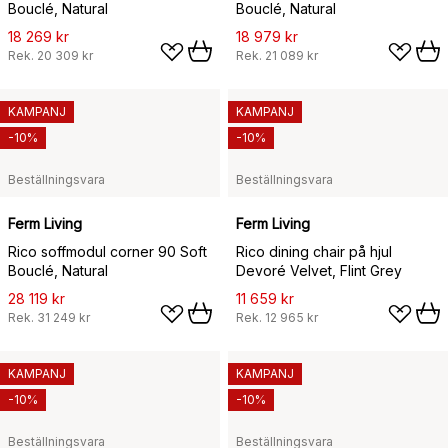
Bouclé, Natural
Bouclé, Natural
18 269 kr
18 979 kr
Rek.
20 309 kr
Rek.
21 089 kr
KAMPANJ
KAMPANJ
-10%
-10%
Beställningsvara
Beställningsvara
Ferm Living
Ferm Living
Rico soffmodul corner 90 Soft
Rico dining chair på hjul
Bouclé, Natural
Devoré Velvet, Flint Grey
28 119 kr
11 659 kr
Rek.
31 249 kr
Rek.
12 965 kr
KAMPANJ
KAMPANJ
-10%
-10%
Beställningsvara
Beställningsvara