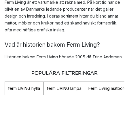
Ferm Living är ett varumärke att räkna med. På kort tid har de
blivit en av Danmarks ledande producenter när det gäller
design och inredning. I deras sortiment hittar du bland annat
mattor
,
möbler
och
krukor
med ett skandinaviskt formspråk,
ofta med häftiga grafiska inslag.
Vad är historien bakom Ferm Living?
Historien bakom Ferm Living började 2005 då Trine Andersen
startade upp en grafisk designbyrå. Genombrottet kom redan
året därpå då hon lanserade sin första tapetkollektion. Trine
POPULÄRA FILTRERINGAR
hade länge varit på jakt efter den där perfekta grafiska
tapeten men kunde inte hitta den någonstans, så hon tog
ferm LIVING hylla
ferm LIVING lampa
Ferm Living matbord
saken i egna händer.
Succén var ett faktum och inte långt därefter hade sortimentet
utökats med produkter till hela huset.
Vad är Ferm Livings designvision?