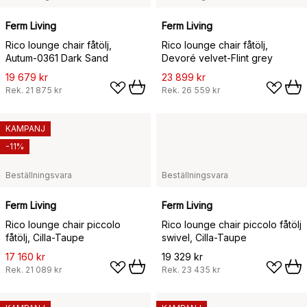
Ferm Living
Ferm Living
Rico lounge chair fåtölj,
Rico lounge chair fåtölj,
Autum-0361 Dark Sand
Devoré velvet-Flint grey
19 679 kr
23 899 kr
Rek.
21 875 kr
Rek.
26 559 kr
KAMPANJ
-11%
Beställningsvara
Beställningsvara
Ferm Living
Ferm Living
Rico lounge chair piccolo
Rico lounge chair piccolo fåtölj
fåtölj, Cilla-Taupe
swivel, Cilla-Taupe
17 160 kr
19 329 kr
Rek.
21 089 kr
Rek.
23 435 kr