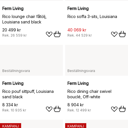
Ferm Living
Ferm Living
Rico lounge chair fåtölj,
Rico soffa 3-sits, Louisiana
Louisiana sand black
20 499 kr
40 069 kr
Rek.
26 559 kr
Rek.
44 529 kr
Beställningsvara
Beställningsvara
Ferm Living
Ferm Living
Rico pouf sittpuff, Louisiana
Rico dining chair swivel
sand black
bouclé, Off-white
8 334 kr
8 904 kr
Rek.
10 935 kr
Rek.
12 499 kr
KAMPANJ
KAMPANJ