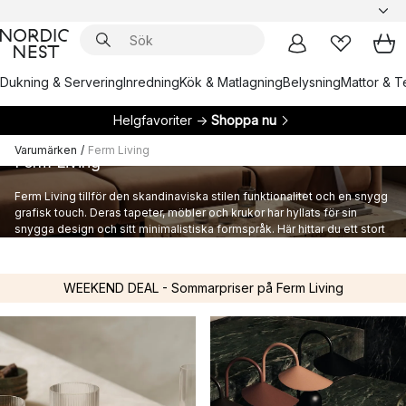
Dukning & Servering
Inredning
Kök & Matlagning
Belysning
Mattor & Te
Helgfavoriter →
Shoppa nu
Varumärken
/
Ferm Living
Ferm Living
Ferm Living tillför den skandinaviska stilen funktionalitet och en snygg
grafisk touch. Deras tapeter, möbler och krukor har hyllats för sin
snygga design och sitt minimalistiska formspråk. Här hittar du ett stort
utbud av inredning från danska Ferm Living.
WEEKEND DEAL - Sommarpriser på Ferm Living