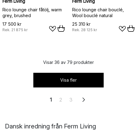
Ferm Living
Ferm Living
Rico lounge chair fåtölj, warm
Rico lounge chair bouclé,
grey, brushed
Wool bouclé natural
17 500 kr
25 310 kr
Rek.
21 875 kr
Rek.
28 125 kr
Visar 36 av 79 produkter
Visa fler
1
2
3
Dansk inredning från Ferm Living