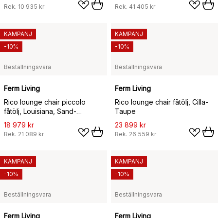
Rek.
10 935 kr
Rek.
41 405 kr
KAMPANJ
KAMPANJ
-10%
-10%
Beställningsvara
Beställningsvara
Ferm Living
Ferm Living
Rico lounge chair piccolo
Rico lounge chair fåtölj, Cilla-
fåtölj, Louisiana, Sand-
Taupe
chocolate
18 979 kr
23 899 kr
Rek.
21 089 kr
Rek.
26 559 kr
KAMPANJ
KAMPANJ
-10%
-10%
Beställningsvara
Beställningsvara
Ferm Living
Ferm Living