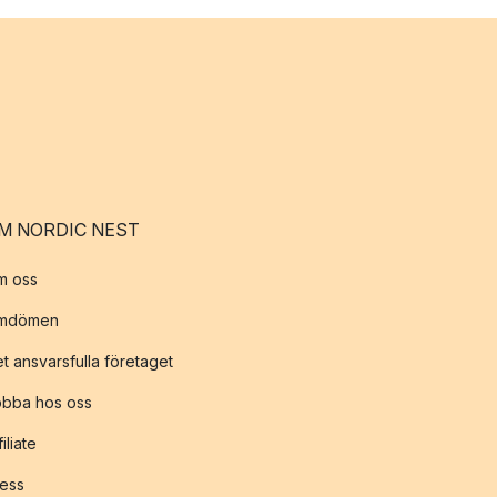
M NORDIC NEST
m oss
mdömen
t ansvarsfulla företaget
obba hos oss
filiate
ess