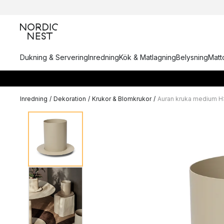
Dukning & Servering
Inredning
Kök & Matlagning
Belysning
Matto
Inredning
/
Dekoration
/
Krukor & Blomkrukor
/
Auran kruka medium H