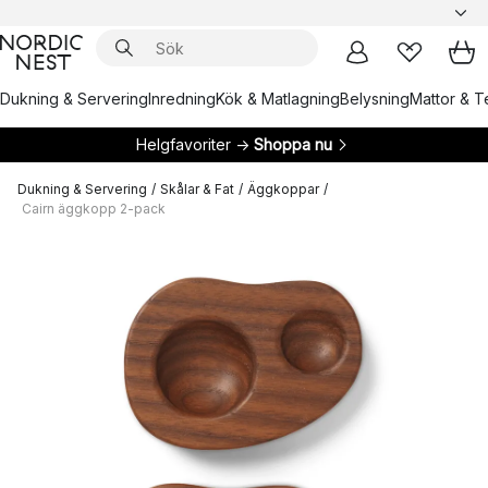
Dukning & Servering
Inredning
Kök & Matlagning
Belysning
Mattor & Te
Helgfavoriter →
Shoppa nu
Dukning & Servering
/
Skålar & Fat
/
Äggkoppar
/
Cairn äggkopp 2-pack