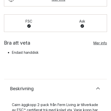
FSC
Ask
Bra att veta
Mer info
Endast handdisk
Beskrivning
Cairn äggkopp 2-pack från Ferm Living är tillverkade
av FSC™ certifierat trä med kolad yta. Varje kopp har