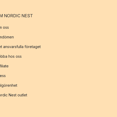
M NORDIC NEST
m oss
mdömen
t ansvarsfulla företaget
obba hos oss
filiate
ess
lgörenhet
rdic Nest outlet