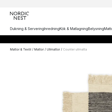
Dukning & Servering
Inredning
Kök & Matlagning
Belysning
Matto
Mattor & Textil
/
Mattor
/
Ullmattor
/
Counter ullmatta