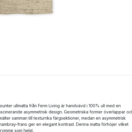
ounter ullmatta från Ferm Living är handvävd i 100% ull med en
ascinerande asymmetrisk design. Geometriska former överlappar oc
mälter samman till texturrika färgsektioner, medan en asymmetrisk
hambray-frans ger en elegant kontrast. Denna matta förhöjer vilket
trymme som helst.