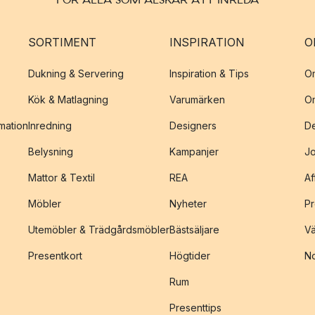
SORTIMENT
INSPIRATION
O
Dukning & Servering
Inspiration & Tips
O
Kök & Matlagning
Varumärken
O
amation
Inredning
Designers
De
Belysning
Kampanjer
J
Mattor & Textil
REA
Af
Möbler
Nyheter
Pr
Utemöbler & Trädgårdsmöbler
Bästsäljare
Vä
Presentkort
Högtider
No
Rum
Presenttips