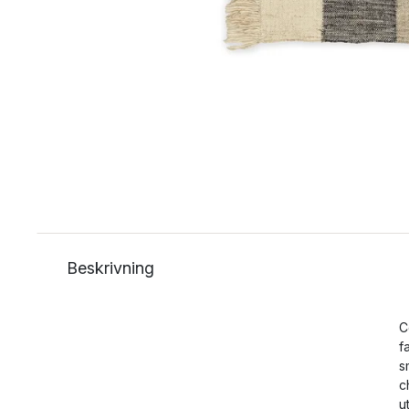
Beskrivning
C
f
s
c
u