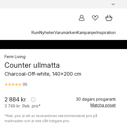
Rum
Nyheter
Varumärken
Kampanjer
Inspiration
Ferm Living
Counter ullmatta
Charcoal-Off-white, 140x200 cm
(
5
)
2 884 kr
30 dagars prisgaranti
Matcha priset
3 749 kr
Rek. pris*
*Rek. pris är ett av leverantören rekommenderat pris på
marknaden och är inte vårt tidigare pris.