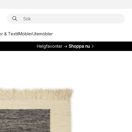
r & Textil
Möbler
Utemöbler
Helgfavoriter →
Shoppa nu