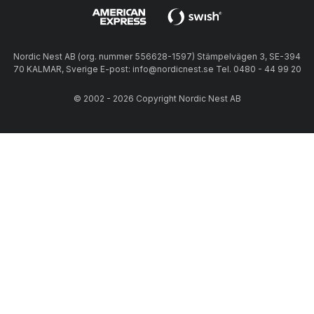
Nordic Nest AB (org. nummer 556628-1597) Stämpelvägen 3, SE-394
70 KALMAR, Sverige E-post: info@nordicnest.se Tel. 0480 - 44 99 20
© 2002 - 2026 Copyright Nordic Nest AB