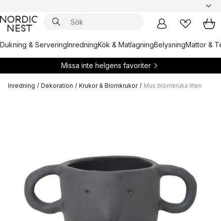
Dukning & Servering
Inredning
Kök & Matlagning
Belysning
Mattor & Te
Missa inte helgens favoriter
Inredning
/
Dekoration
/
Krukor & Blomkrukor
/
Mus blomkruka liten