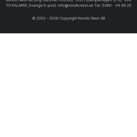
70 KALMAR, Sverige E-post: info@nordicnest.se Tel. 0480 - 44 99 20
© 2002 - 2026 Copyright Nordic Nest AB