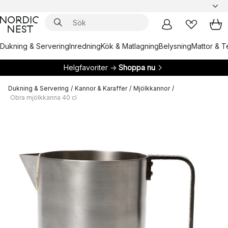
Dukning & Servering
Inredning
Kök & Matlagning
Belysning
Mattor & Te
Helgfavoriter →
Shoppa nu
Dukning & Servering
/
Kannor & Karaffer
/
Mjölkkannor
/
Obra mjölkkanna 40 cl