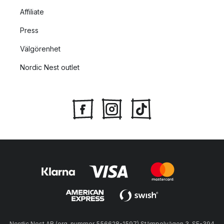
Affiliate
Press
Välgörenhet
Nordic Nest outlet
Nordic Nest AB (org. nummer 556628-1597) Stämpelvägen 3, SE-394