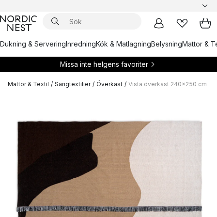
Dukning & Servering
Inredning
Kök & Matlagning
Belysning
Mattor & Te
Missa inte helgens favoriter
Mattor & Textil
/
Sängtextilier
/
Överkast
/
Vista överkast 240x250 cm