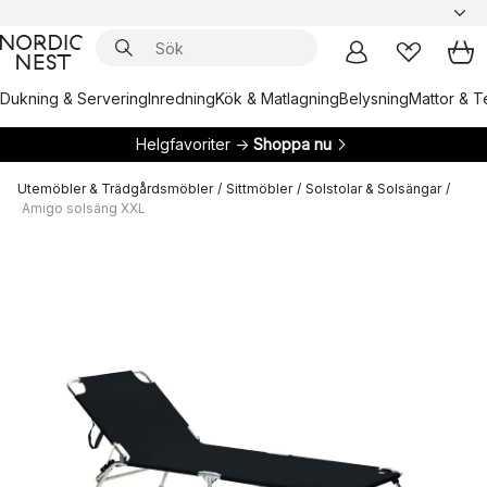
Dukning & Servering
Inredning
Kök & Matlagning
Belysning
Mattor & Te
Helgfavoriter →
Shoppa nu
Utemöbler & Trädgårdsmöbler
/
Sittmöbler
/
Solstolar & Solsängar
/
Amigo solsäng XXL