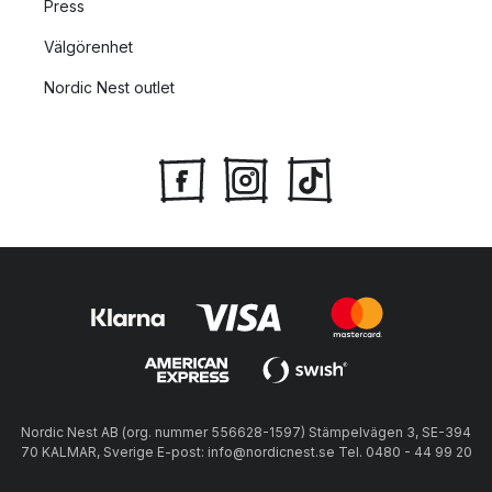
Press
Välgörenhet
Nordic Nest outlet
Nordic Nest AB (org. nummer 556628-1597) Stämpelvägen 3, SE-394
70 KALMAR, Sverige E-post: info@nordicnest.se Tel. 0480 - 44 99 20