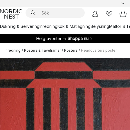
Dukning & Servering
Inredning
Kök & Matlagning
Belysning
Mattor & Te
Helgfavoriter →
Shoppa nu
Inredning
/
Posters & Tavelramar
/
Posters
/
Headquarters poster