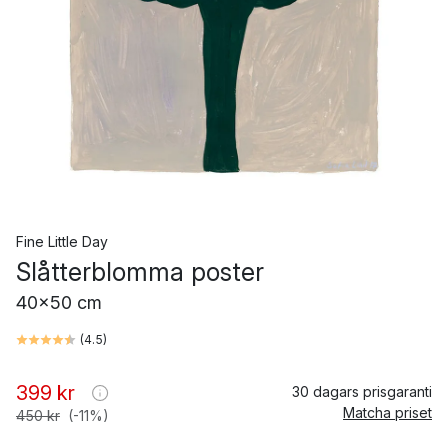
Fine Little Day
Slåtterblomma poster
40x50 cm
(
4.5
)
399 kr
30 dagars prisgaranti
Matcha priset
450 kr
(-11%)