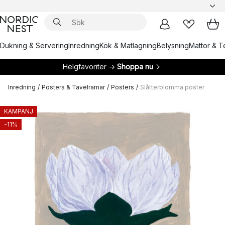
Dukning & Servering
Inredning
Kök & Matlagning
Belysning
Mattor & Te
Helgfavoriter →
Shoppa nu
Inredning
/
Posters & Tavelramar
/
Posters
/
Slåtterblomma poster
KAMPANJ
-11%