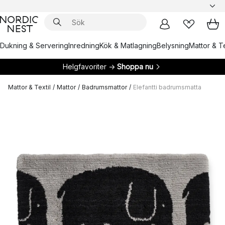
Dukning & Servering
Inredning
Kök & Matlagning
Belysning
Mattor & Te
Helgfavoriter →
Shoppa nu
Mattor & Textil
/
Mattor
/
Badrumsmattor
/
Elefantti badrumsmatta