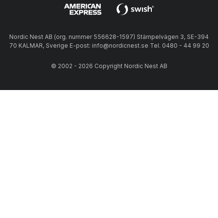
Nordic Nest AB (org. nummer 556628-1597) Stämpelvägen 3, SE-394
70 KALMAR, Sverige E-post: info@nordicnest.se Tel. 0480 - 44 99 20
© 2002 - 2026 Copyright Nordic Nest AB