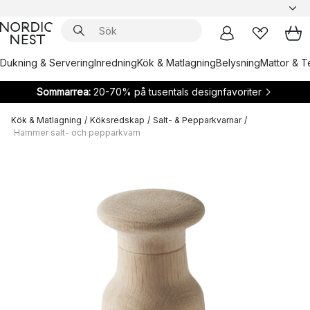
Dukning & Servering
Inredning
Kök & Matlagning
Belysning
Mattor & Te
Sommarrea:
20-70% på tusentals designfavoriter
Kök & Matlagning
/
Köksredskap
/
Salt- & Pepparkvarnar
/
Hammer salt- och pepparkvarn