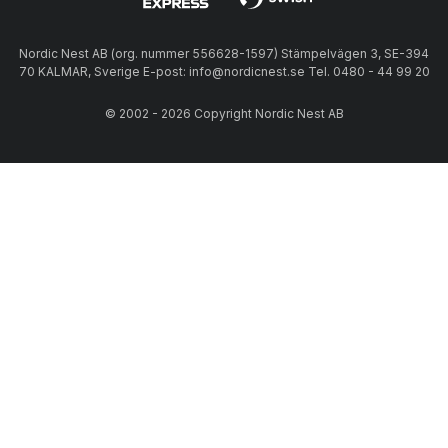
Nordic Nest AB (org. nummer 556628-1597) Stämpelvägen 3, SE-394
70 KALMAR, Sverige E-post: info@nordicnest.se Tel. 0480 - 44 99 20
© 2002 - 2026 Copyright Nordic Nest AB