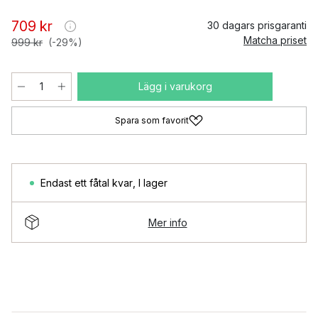
709 kr
30 dagars prisgaranti
Matcha priset
999 kr
(-29%)
Lägg i varukorg
Spara som favorit
Endast ett fåtal kvar
,
I lager
Mer info