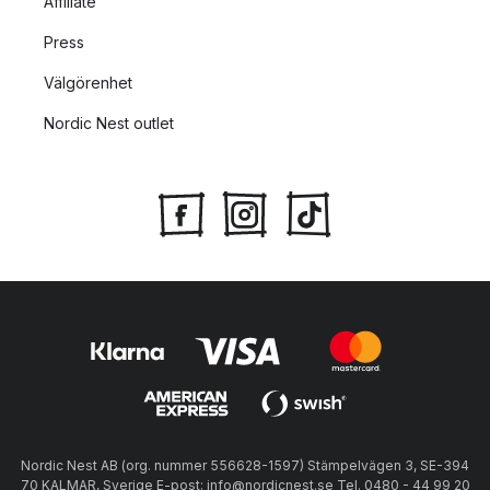
Affiliate
Press
Välgörenhet
Nordic Nest outlet
Nordic Nest AB (org. nummer 556628-1597) Stämpelvägen 3, SE-394
70 KALMAR, Sverige E-post: info@nordicnest.se Tel. 0480 - 44 99 20