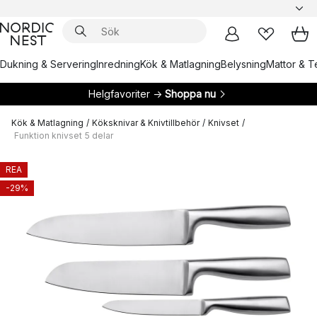
Dukning & Servering
Inredning
Kök & Matlagning
Belysning
Mattor & Te
Helgfavoriter →
Shoppa nu
Kök & Matlagning
/
Köksknivar & Knivtillbehör
/
Knivset
/
Funktion knivset 5 delar
REA
-29%