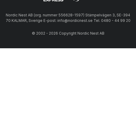
Nordic Nest AB (org. nummer 556628-1597) Stämpelvägen 3, SE-394
70 KALMAR, Sverige E-post: info@nordicnest.se Tel. 0480 - 44 99 20
© 2002 - 2026 Copyright Nordic Nest AB