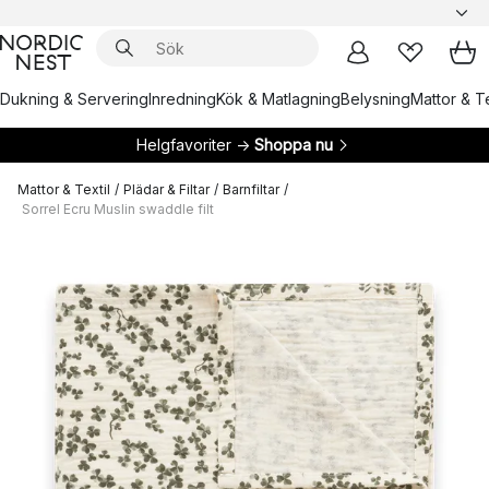
Dukning & Servering
Inredning
Kök & Matlagning
Belysning
Mattor & Te
Helgfavoriter →
Shoppa nu
Mattor & Textil
/
Plädar & Filtar
/
Barnfiltar
/
Sorrel Ecru Muslin swaddle filt