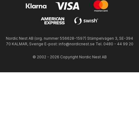
Nordic Nest AB (org. nummer 556628-1597) Stämpelvägen 3, SE-394
70 KALMAR, Sverige E-post: info@nordicnest.se Tel. 0480 - 44 99 20
© 2002 - 2026 Copyright Nordic Nest AB