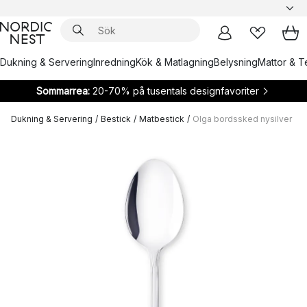
Dukning & Servering
Inredning
Kök & Matlagning
Belysning
Mattor & Te
Sommarrea:
20-70% på tusentals designfavoriter
Dukning & Servering
/
Bestick
/
Matbestick
/
Olga bordssked nysilver