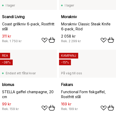
I lager
I lager
Scandi Living
Morakniv
Coast grillkniv 6-pack, Rostfritt
Morakniv Classic Steak Knife
stål
6-pack, Röd
311 kr
2 058 kr
Rek.
1 750 kr
Rek.
2 299 kr
REA
KAMPANJ
-38%
-15%
Endast ett fåtal kvar
På väg till oss
blomus
Fiskars
STELLA gaffel champagne, 20
Functional Form fiskgaffel,
cm
Rostfritt stål
99 kr
169 kr
Rek.
159 kr
Rek.
199 kr