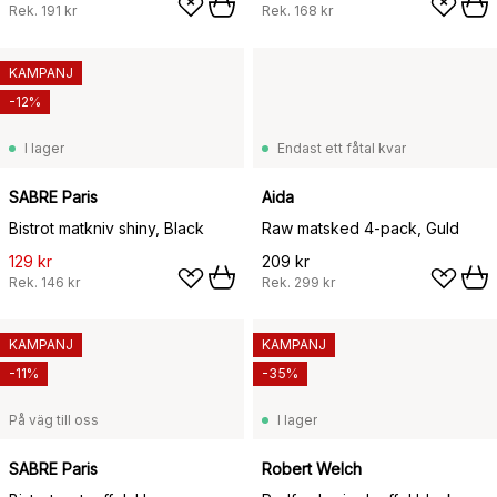
Rek.
191 kr
Rek.
168 kr
KAMPANJ
-12%
I lager
Endast ett fåtal kvar
SABRE Paris
Aida
Bistrot matkniv shiny, Black
Raw matsked 4-pack, Guld
129 kr
209 kr
Rek.
146 kr
Rek.
299 kr
KAMPANJ
KAMPANJ
-11%
-35%
På väg till oss
I lager
SABRE Paris
Robert Welch