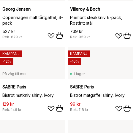
Georg Jensen
Villeroy & Boch
Copenhagen matt tårtgaffel, 4-
Piemont steakkniv 6-pack,
pack
Rostfritt stål
527 kr
739 kr
Rek.
629 kr
Rek.
959 kr
KAMPANJ
KAMPANJ
-12%
-16%
På väg till oss
I lager
SABRE Paris
SABRE Paris
Bistrot matkniv shiny, Ivory
Bistrot matgaffel shiny, Ivory
129 kr
99 kr
Rek.
146 kr
Rek.
118 kr