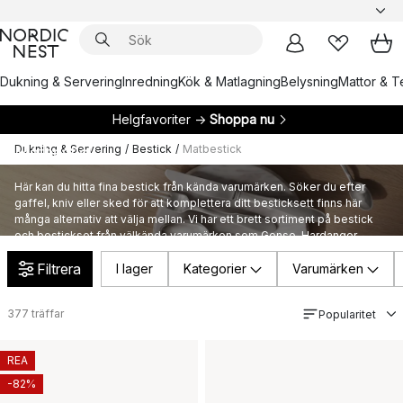
Dukning & Servering
Inredning
Kök & Matlagning
Belysning
Mattor & Te
Helgfavoriter →
Shoppa nu
Dukning & Servering
/
Bestick
/
Matbestick
Matbestick
Här kan du hitta fina bestick från kända varumärken. Söker du efter
gaffel, kniv eller sked för att komplettera ditt besticksett finns här
många alternativ att välja mellan. Vi har ett brett sortiment på bestick
och bestickset från välkända varumärken som Gense, Hardanger
Bestikk och Georg Jensen.
Filtrera
I lager
Kategorier
Varumärken
377
träffar
Popularitet
REA
-82%