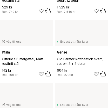
Rostfritt stål
delar, 12 delar
529 kr
1 529 kr
Rek.
749 kr
Rek.
2 549 kr
På väg till oss
Endast ett fåtal kvar
Iittala
Gense
Citterio 98 matgaffel, Matt
Old Farmer köttbestick svart,
rostfritt stål
set om 2 + 2 delar
142 kr
604 kr
Rek.
199 kr
Rek.
979 kr
På väg till oss
Endast ett fåtal kvar