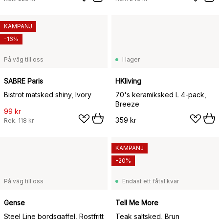
KAMPANJ
-16%
På väg till oss
I lager
SABRE Paris
HKliving
Bistrot matsked shiny, Ivory
70's keramiksked L 4-pack,
Breeze
99 kr
359 kr
Rek.
118 kr
KAMPANJ
-20%
På väg till oss
Endast ett fåtal kvar
Gense
Tell Me More
Steel Line bordsgaffel, Rostfritt
Teak saltsked, Brun