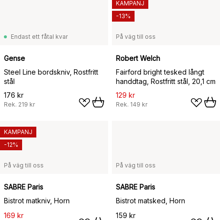
KAMPANJ
-13%
Endast ett fåtal kvar
På väg till oss
Gense
Robert Welch
Steel Line bordskniv, Rostfritt
Fairford bright tesked långt
stål
handdtag, Rostfritt stål, 20,1 cm
176 kr
129 kr
Rek.
219 kr
Rek.
149 kr
KAMPANJ
-12%
På väg till oss
På väg till oss
SABRE Paris
SABRE Paris
Bistrot matkniv, Horn
Bistrot matsked, Horn
169 kr
159 kr