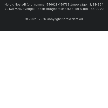
Nordic Nest AB (org. nummer 556628-1597) Stämpelvägen 3, SE-394
70 KALMAR, Sverige E-post: info@nordicnest.se Tel. 0480 - 44 99 20
© 2002 - 2026 Copyright Nordic Nest AB