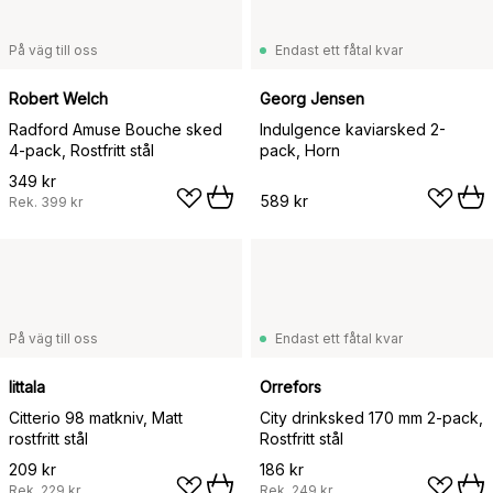
På väg till oss
Endast ett fåtal kvar
Robert Welch
Georg Jensen
Radford Amuse Bouche sked
Indulgence kaviarsked 2-
4-pack, Rostfritt stål
pack, Horn
349 kr
589 kr
Rek.
399 kr
På väg till oss
Endast ett fåtal kvar
Iittala
Orrefors
Citterio 98 matkniv, Matt
City drinksked 170 mm 2-pack,
rostfritt stål
Rostfritt stål
209 kr
186 kr
Rek.
229 kr
Rek.
249 kr