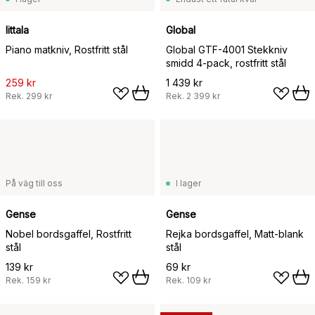
Iittala
Global
Piano matkniv, Rostfritt stål
Global GTF-4001 Stekkniv
smidd 4-pack, rostfritt stål
259 kr
1 439 kr
Rek.
299 kr
Rek.
2 399 kr
På väg till oss
I lager
Gense
Gense
Nobel bordsgaffel, Rostfritt
Rejka bordsgaffel, Matt-blank
stål
stål
139 kr
69 kr
Rek.
159 kr
Rek.
109 kr