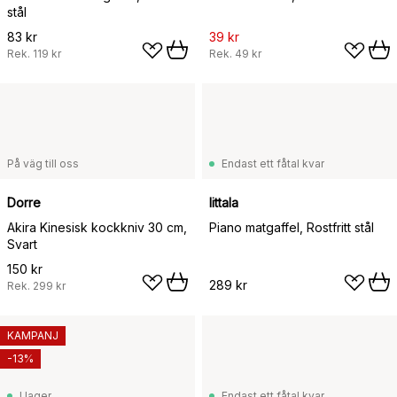
stål
83 kr
39 kr
Rek.
119 kr
Rek.
49 kr
På väg till oss
Endast ett fåtal kvar
Dorre
Iittala
Akira Kinesisk kockkniv 30 cm,
Piano matgaffel, Rostfritt stål
Svart
150 kr
289 kr
Rek.
299 kr
KAMPANJ
-13%
I lager
Endast ett fåtal kvar