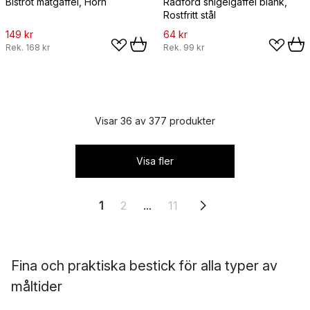
Bistrot matgaffel, Horn
Radford snigelgaffel blank,
Rostfritt stål
149 kr
64 kr
Rek.
168 kr
Rek.
99 kr
Visar 36 av 377 produkter
Visa fler
1
2
...
11
Fina och praktiska bestick för alla typer av
måltider