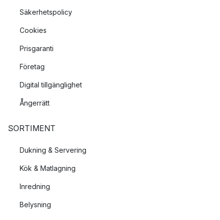
sked ytterst.
Säkerhetspolicy
Gaffel läggs till vänster om tallriken
Cookies
När du ska servera för- och efterrätt kan du tänka på:
Prisgaranti
Att förrättens bestick ligger ytterst
Företag
Dessertbestick lägger du mellan glas och tallrik
Digital tillgänglighet
Ångerrätt
SORTIMENT
Dukning & Servering
Kök & Matlagning
Inredning
Belysning