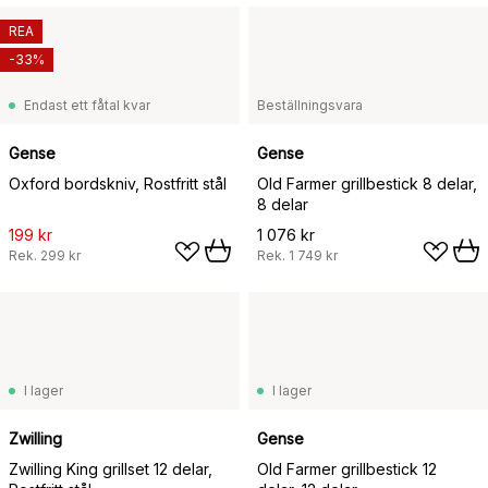
REA
-33%
Endast ett fåtal kvar
Beställningsvara
Gense
Gense
Oxford bordskniv, Rostfritt stål
Old Farmer grillbestick 8 delar,
8 delar
199 kr
1 076 kr
Rek.
299 kr
Rek.
1 749 kr
I lager
I lager
Zwilling
Gense
Zwilling King grillset 12 delar,
Old Farmer grillbestick 12