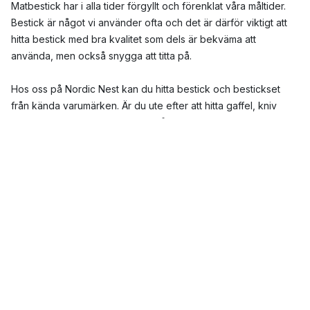
Matbestick har i alla tider förgyllt och förenklat våra måltider.
Bestick är något vi använder ofta och det är därför viktigt att
hitta bestick med bra kvalitet som dels är bekväma att
använda, men också snygga att titta på.
Hos oss på Nordic Nest kan du hitta bestick och bestickset
från kända varumärken. Är du ute efter att hitta gaffel, kniv
eller sked separat finns här också ett stort utbud om du vill
komplettera ditt bestickset. Här kan du också hitta skaldjurset
med fina skaldjursbestick i olika design och utformning.
Vilka bestick är mest populära?
Bestick finns i en mängd olika former, material och färger och
detta gör att det blir enkelt för dig att hitta något som passar till
dina tallrikar, glas och resten av din dukning. Oavsett om du är
ute efter matbestick, eller bistrotbestick finns här många olika
valmöjligheter. Letar du efter svarta bestick eller bestick i olika
material som trä, plast, akryl, borstat eller rostfritt stål finns här