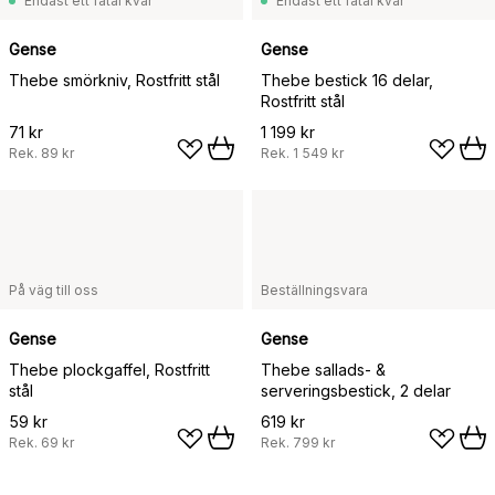
Endast ett fåtal kvar
Endast ett fåtal kvar
Gense
Gense
Thebe smörkniv, Rostfritt stål
Thebe bestick 16 delar,
Rostfritt stål
71 kr
1 199 kr
Rek.
89 kr
Rek.
1 549 kr
På väg till oss
Beställningsvara
Gense
Gense
Thebe plockgaffel, Rostfritt
Thebe sallads- &
stål
serveringsbestick, 2 delar
59 kr
619 kr
Rek.
69 kr
Rek.
799 kr