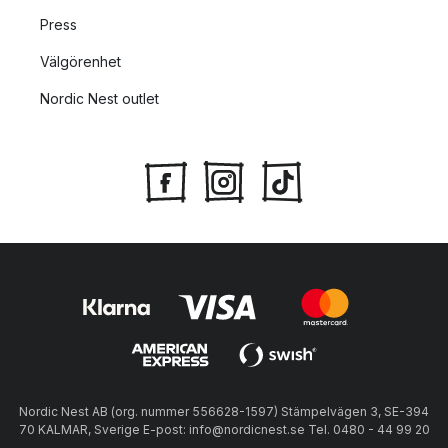
Press
Välgörenhet
Nordic Nest outlet
Nordic Nest AB (org. nummer 556628-1597) Stämpelvägen 3, SE-394
70 KALMAR, Sverige E-post: info@nordicnest.se Tel. 0480 - 44 99 20