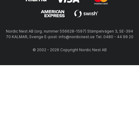
Nordic Nest AB (org. nummer 556628-1597) Stämpelvägen 3, SE-394
70 KALMAR, Sverige E-post: info@nordicnest.se Tel. 0480 - 44 99 20
© 2002 - 2026 Copyright Nordic Nest AB