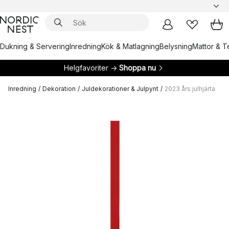
Dukning & Servering
Inredning
Kök & Matlagning
Belysning
Mattor & Te
Helgfavoriter →
Shoppa nu
Inredning
/
Dekoration
/
Juldekorationer & Julpynt
/
2023 års julhjärta