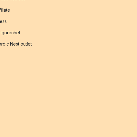
filiate
ess
lgörenhet
rdic Nest outlet