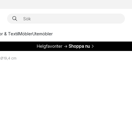
r & Textil
Möbler
Utemöbler
Helgfavoriter →
Shoppa nu
 Ø19,4 cm