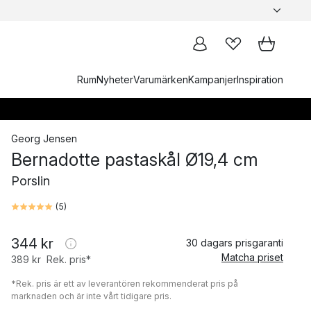
Rum
Nyheter
Varumärken
Kampanjer
Inspiration
Georg Jensen
Bernadotte pastaskål Ø19,4 cm
Porslin
(
5
)
344 kr
30 dagars prisgaranti
Matcha priset
389 kr
Rek. pris*
*Rek. pris är ett av leverantören rekommenderat pris på
marknaden och är inte vårt tidigare pris.