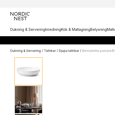
Dukning & Servering
Inredning
Kök & Matlagning
Belysning
Matto
Dukning & Servering
/
Tallrikar
/
Djupa tallrikar
/
Bernadotte pastaskål