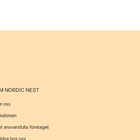
M NORDIC NEST
m oss
mdömen
t ansvarsfulla företaget
obba hos oss