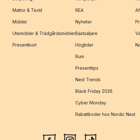
Mattor & Textil
REA
Af
Möbler
Nyheter
Pr
Utemöbler & Trädgårdsmöbler
Bästsäljare
Vä
Presentkort
Högtider
No
Rum
Presenttips
Nest Trends
Black Friday 2026
Cyber Monday
Rabattkoder hos Nordic Nest