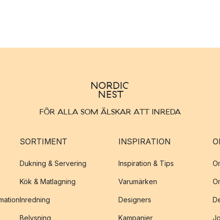
FÖR ALLA SOM ÄLSKAR ATT INREDA
SORTIMENT
INSPIRATION
O
Dukning & Servering
Inspiration & Tips
O
Kök & Matlagning
Varumärken
O
amation
Inredning
Designers
De
Belysning
Kampanjer
J