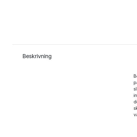
Beskrivning
B
p
s
i
d
s
v