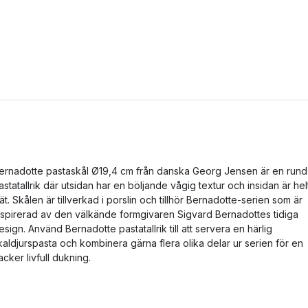
ernadotte pastaskål Ø19,4 cm från danska Georg Jensen är en rund
astatallrik där utsidan har en böljande vågig textur och insidan är hel
lät. Skålen är tillverkad i porslin och tillhör Bernadotte-serien som är
nspirerad av den välkände formgivaren Sigvard Bernadottes tidiga
esign. Använd Bernadotte pastatallrik till att servera en härlig
kaldjurspasta och kombinera gärna flera olika delar ur serien för en
acker livfull dukning.