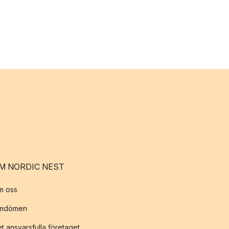
M NORDIC NEST
m oss
mdömen
t ansvarsfulla företaget