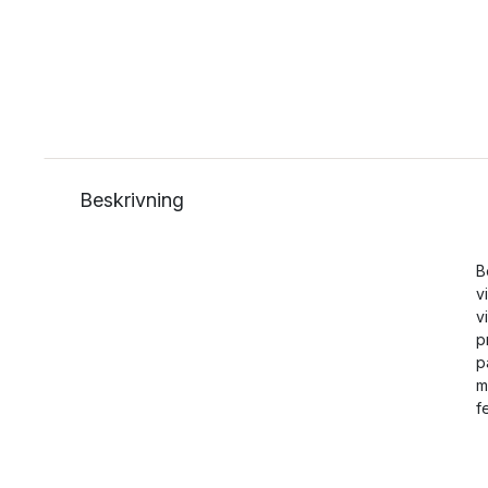
Beskrivning
B
v
v
p
p
m
f