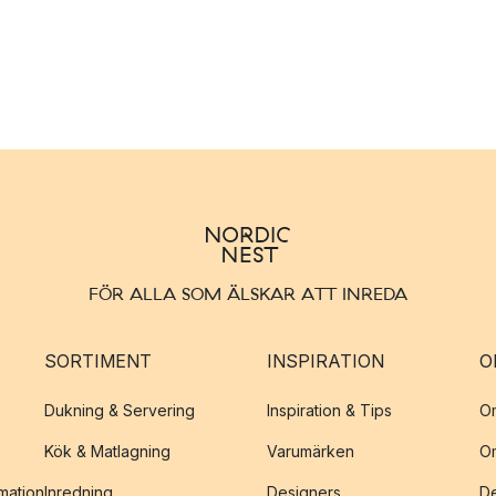
FÖR ALLA SOM ÄLSKAR ATT INREDA
SORTIMENT
INSPIRATION
O
Dukning & Servering
Inspiration & Tips
O
Kök & Matlagning
Varumärken
O
amation
Inredning
Designers
De