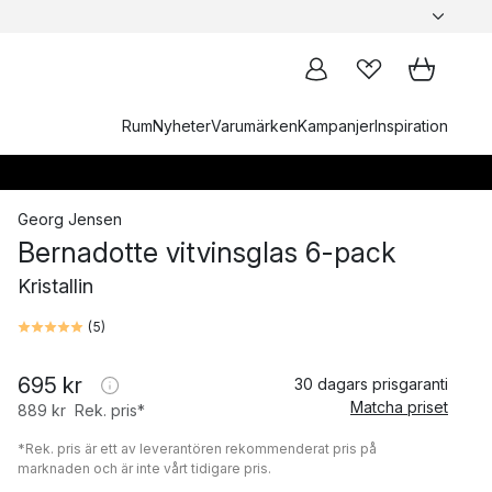
Rum
Nyheter
Varumärken
Kampanjer
Inspiration
Georg Jensen
Bernadotte vitvinsglas 6-pack
Kristallin
(
5
)
695 kr
30 dagars prisgaranti
Matcha priset
889 kr
Rek. pris*
*Rek. pris är ett av leverantören rekommenderat pris på
marknaden och är inte vårt tidigare pris.