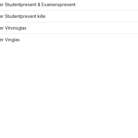
ler Studentpresent & Examenspresent
ler Studentpresent kille
ler Vitvinsglas
ler Vinglas