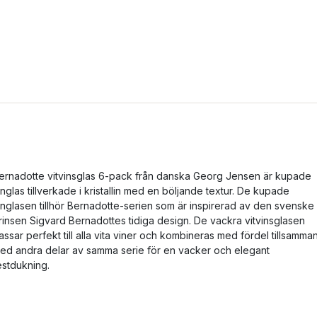
ernadotte vitvinsglas 6-pack från danska Georg Jensen är kupade
inglas tillverkade i kristallin med en böljande textur. De kupade
inglasen tillhör Bernadotte-serien som är inspirerad av den svenske
rinsen Sigvard Bernadottes tidiga design. De vackra vitvinsglasen
assar perfekt till alla vita viner och kombineras med fördel tillsamma
ed andra delar av samma serie för en vacker och elegant
estdukning.