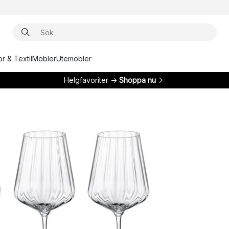
r & Textil
Möbler
Utemöbler
Helgfavoriter →
Shoppa nu