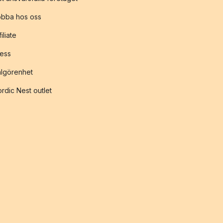
obba hos oss
filiate
ess
lgörenhet
rdic Nest outlet