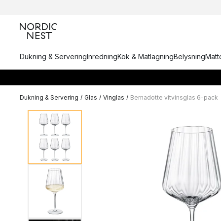
Dukning & Servering
Inredning
Kök & Matlagning
Belysning
Matto
Dukning & Servering
/
Glas
/
Vinglas
/
Bernadotte vitvinsglas 6-pack