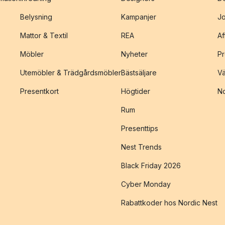
Belysning
Kampanjer
J
Mattor & Textil
REA
Af
Möbler
Nyheter
Pr
Utemöbler & Trädgårdsmöbler
Bästsäljare
Vä
Presentkort
Högtider
No
Rum
Presenttips
Nest Trends
Black Friday 2026
Cyber Monday
Rabattkoder hos Nordic Nest