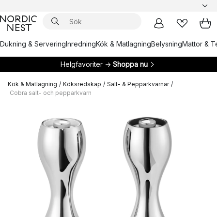
Dukning & Servering
Inredning
Kök & Matlagning
Belysning
Mattor & Te
Helgfavoriter →
Shoppa nu
Kök & Matlagning
/
Köksredskap
/
Salt- & Pepparkvarnar
/
Cobra salt- och pepparkvarn