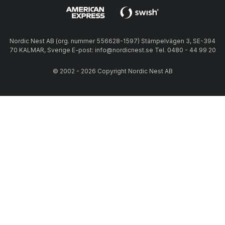
Nordic Nest AB (org. nummer 556628-1597) Stämpelvägen 3, SE-394
70 KALMAR, Sverige E-post: info@nordicnest.se Tel. 0480 - 44 99 20
© 2002 - 2026 Copyright Nordic Nest AB