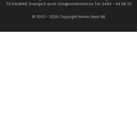
70 KALMAR, Sverige E-post: info@nordicnest.se Tel. 0480 - 44 99 20
© 2002 - 2026 Copyright Nordic Nest AB