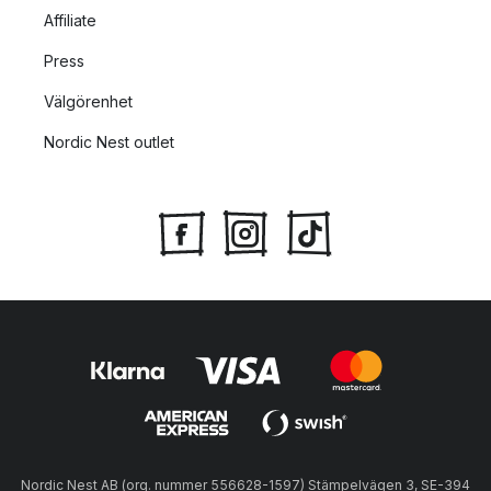
Affiliate
Press
Välgörenhet
Nordic Nest outlet
Nordic Nest AB (org. nummer 556628-1597) Stämpelvägen 3, SE-394