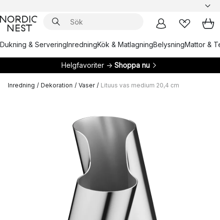
Dukning & Servering
Inredning
Kök & Matlagning
Belysning
Mattor & Te
Helgfavoriter →
Shoppa nu
Inredning
/
Dekoration
/
Vaser
/
Lituus vas medium 20,4 cm