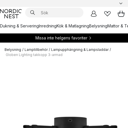
Dukning & Servering
Inredning
Kök & Matlagning
Belysning
Mattor & Te
Missa inte helgens favoriter
Belysning
/
Lamptillbehör
/
Lampupphängning & Lampsladdar
/
Globen Lighting takkopp 3-armad