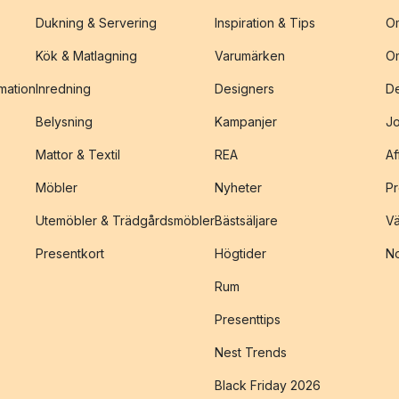
Dukning & Servering
Inspiration & Tips
O
Kök & Matlagning
Varumärken
O
amation
Inredning
Designers
De
Belysning
Kampanjer
J
Mattor & Textil
REA
Af
Möbler
Nyheter
Pr
Utemöbler & Trädgårdsmöbler
Bästsäljare
Vä
Presentkort
Högtider
No
Rum
Presenttips
Nest Trends
Black Friday 2026