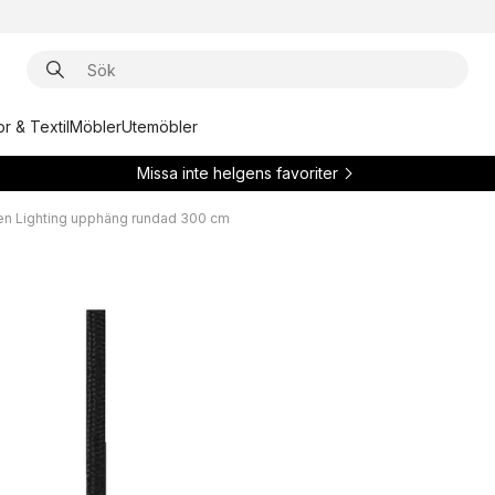
r & Textil
Möbler
Utemöbler
Missa inte helgens favoriter
en Lighting upphäng rundad 300 cm