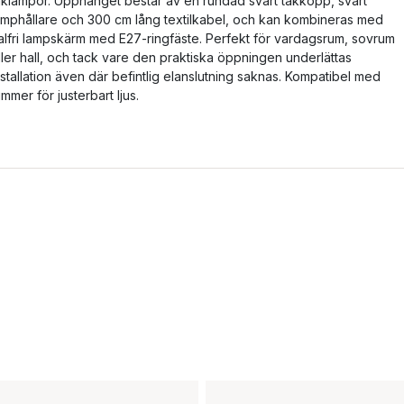
aklampor. Upphänget består av en rundad svart takkopp, svart
amphållare och 300 cm lång textilkabel, och kan kombineras med
alfri lampskärm med E27-ringfäste. Perfekt för vardagsrum, sovrum
ller hall, och tack vare den praktiska öppningen underlättas
nstallation även där befintlig elanslutning saknas. Kompatibel med
immer för justerbart ljus.