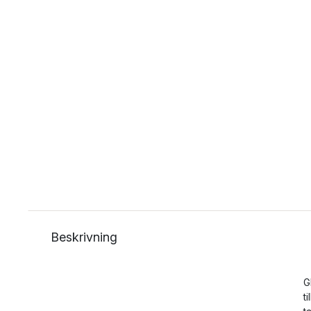
Beskrivning
G
t