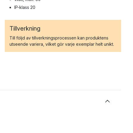
IP-klass 20
Tillverkning
Till följd av tillverkningsprocessen kan produktens
utseende variera, vilket gör varje exemplar helt unikt.