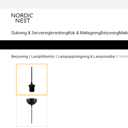
Dukning & Servering
Inredning
Kök & Matlagning
Belysning
Matto
Belysning
/
Lamptillbehör
/
Lampupphängning & Lampsladdar
/
Glob