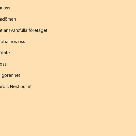
m oss
mdömen
t ansvarsfulla företaget
obba hos oss
filiate
ess
lgörenhet
rdic Nest outlet