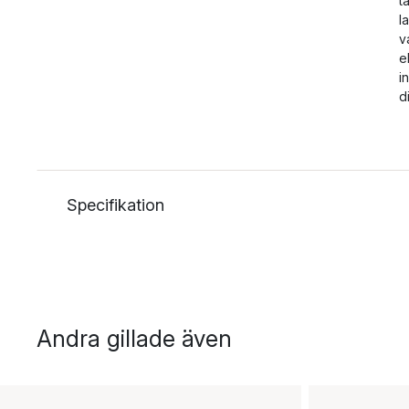
t
l
v
e
i
d
Specifikation
Andra gillade även