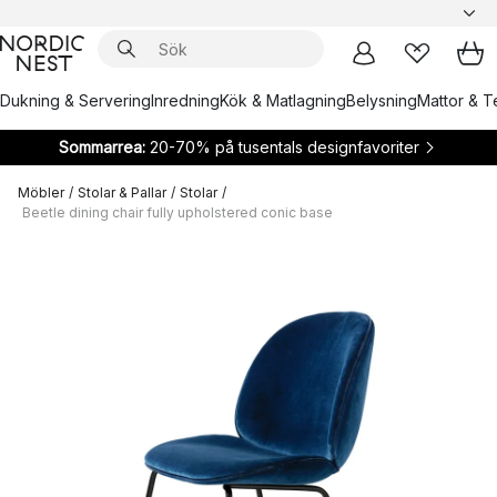
Dukning & Servering
Inredning
Kök & Matlagning
Belysning
Mattor & Te
Sommarrea:
20-70% på tusentals designfavoriter
Möbler
/
Stolar & Pallar
/
Stolar
/
Beetle dining chair fully upholstered conic base