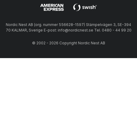
Nordic Nest AB (org. nummer 556628-1597) Stämpelvägen 3, SE-394
70 KALMAR, Sverige E-post: info@nordicnest.se Tel. 0480 - 44 99 20
© 2002 - 2026 Copyright Nordic Nest AB