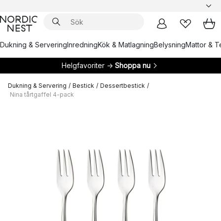
Dukning & Servering
Inredning
Kök & Matlagning
Belysning
Mattor & Te
Helgfavoriter →
Shoppa nu
Dukning & Servering
/
Bestick
/
Dessertbestick
/
Nina tårtgaffel 4-pack