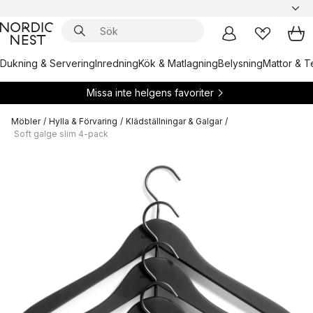
Dukning & Servering
Inredning
Kök & Matlagning
Belysning
Mattor & Te
Missa inte helgens favoriter
Möbler
/
Hylla & Förvaring
/
Klädställningar & Galgar
/
Soft galge slim 4-pack