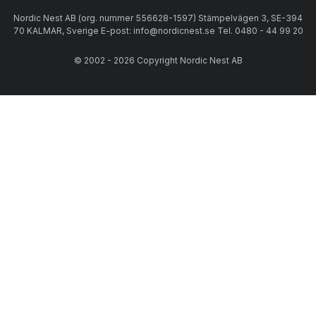
Nordic Nest AB (org. nummer 556628-1597) Stämpelvägen 3, SE-394
70 KALMAR, Sverige E-post: info@nordicnest.se Tel. 0480 - 44 99 20
© 2002 - 2026 Copyright Nordic Nest AB