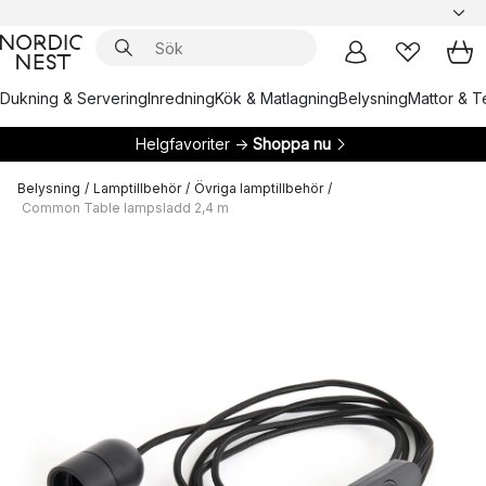
Dukning & Servering
Inredning
Kök & Matlagning
Belysning
Mattor & Te
Helgfavoriter →
Shoppa nu
Belysning
/
Lamptillbehör
/
Övriga lamptillbehör
/
Common Table lampsladd 2,4 m