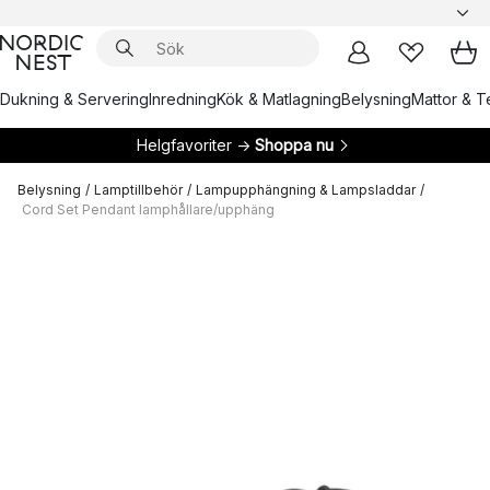
Dukning & Servering
Inredning
Kök & Matlagning
Belysning
Mattor & Te
Helgfavoriter →
Shoppa nu
Belysning
/
Lamptillbehör
/
Lampupphängning & Lampsladdar
/
Cord Set Pendant lamphållare/upphäng