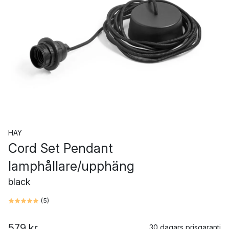
HAY
Cord Set Pendant
lamphållare/upphäng
black
(
5
)
579 kr
30 dagars prisgaranti