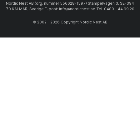
Nordic Nest AB (org. nummer 556628-1597) Stämpelvägen 3, SE-394
70 KALMAR, Sverige E-post: info@nordicnest.se Tel. 0480 - 44 99 20
© 2002 - 2026 Copyright Nordic Nest AB