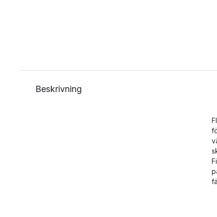
Beskrivning
F
f
v
s
F
p
f