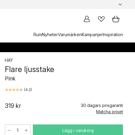
Rum
Nyheter
Varumärken
Kampanjer
Inspiration
HAY
Flare ljusstake
Pink
(
4.2
)
319 kr
30 dagars prisgaranti
Matcha priset
Lägg i varukorg