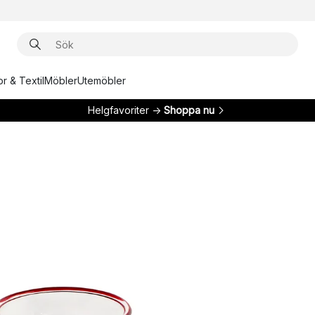
r & Textil
Möbler
Utemöbler
Helgfavoriter →
Shoppa nu