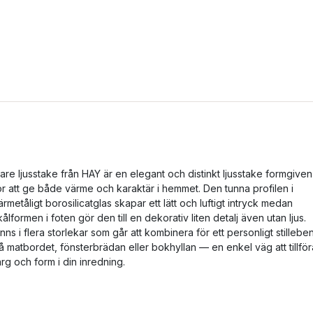
lare ljusstake från HAY är en elegant och distinkt ljusstake formgiven
ör att ge både värme och karaktär i hemmet. Den tunna profilen i
ärmetåligt borosilicatglas skapar ett lätt och luftigt intryck medan
kålformen i foten gör den till en dekorativ liten detalj även utan ljus.
inns i flera storlekar som går att kombinera för ett personligt stillebe
å matbordet, fönsterbrädan eller bokhyllan — en enkel väg att tillför
ärg och form i din inredning.