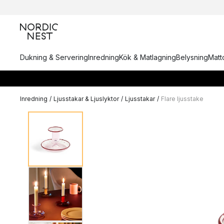
Dukning & Servering
Inredning
Kök & Matlagning
Belysning
Matto
Inredning
/
Ljusstakar & Ljuslyktor
/
Ljusstakar
/
Flare ljusstake