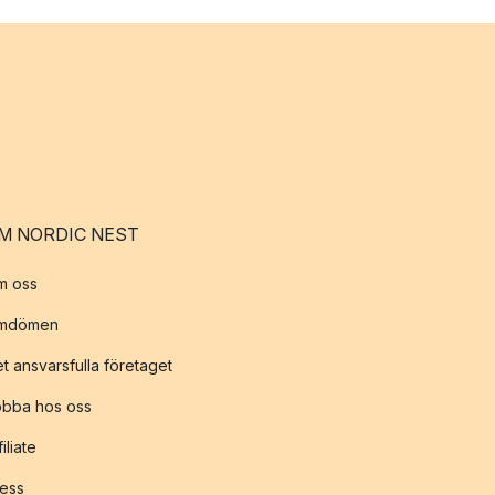
M NORDIC NEST
m oss
mdömen
t ansvarsfulla företaget
obba hos oss
filiate
ess