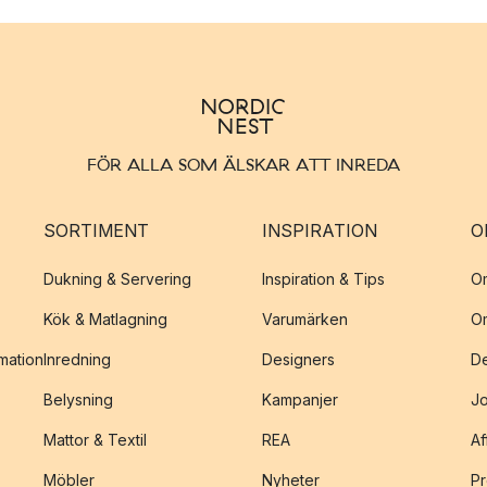
FÖR ALLA SOM ÄLSKAR ATT INREDA
SORTIMENT
INSPIRATION
O
Dukning & Servering
Inspiration & Tips
O
Kök & Matlagning
Varumärken
O
amation
Inredning
Designers
De
Belysning
Kampanjer
J
Mattor & Textil
REA
Af
Möbler
Nyheter
Pr