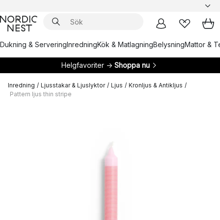
Dukning & Servering
Inredning
Kök & Matlagning
Belysning
Mattor & Te
Helgfavoriter →
Shoppa nu
Inredning
/
Ljusstakar & Ljuslyktor
/
Ljus
/
Kronljus & Antikljus
/
Pattern ljus thin stripe